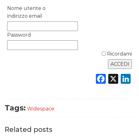
Nome utente o
RICERCHE
indirizzo email
PREVISIONI/SCENARI
Password
NORMATIVE
Ricordami
TREND
CASE HISTORY
Faceb
X
L
OPINIONI
Tags:
Widespace
Related posts