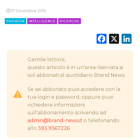
17 Dicembre 2015
CINEMA
PREMIUM
INTELLIGENCE
RICERCHE
DIGITALE
Faceb
X
L
EDITORIA
Gentile lettore,
ESTERNA
questo articolo è in un'area riservata ai
soli abbonati al quotidiano Brand News.
RADIO / AUDIO
Se sei abbonato puoi accedere con la
TV
tua login e password, oppure puoi
richiedere informazioni
sull'abbonamento scrivendo ad
admin@brand-news.it
o telefonando
allo
393 9367226
DATI