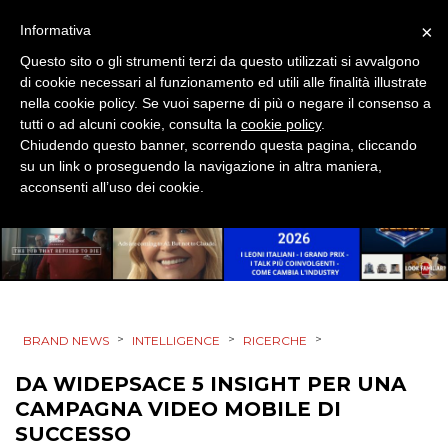
×
Informativa
DESIGN
Questo sito o gli strumenti terzi da questo utilizzati si avvalgono
EVENTI
di cookie necessari al funzionamento ed utili alle finalità illustrate
nella cookie policy. Se vuoi saperne di più o negare il consenso a
tutti o ad alcuni cookie, consulta la
cookie policy
.
MOBILE
Chiudendo questo banner, scorrendo questa pagina, cliccando
su un link o proseguendo la navigazione in altra maniera,
PROMOZIONI
acconsenti all’uso dei cookie.
PRODOTTI
PUNTI VENDITA
>
>
>
BRAND NEWS
INTELLIGENCE
RICERCHE
CSR
DA WIDEPSACE 5 INSIGHT PER UNA
CAMPAGNA VIDEO MOBILE DI
STRATEGIE
SUCCESSO