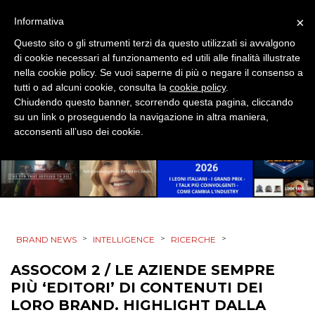
×
Informativa
EVENTI
Questo sito o gli strumenti terzi da questo utilizzati si avvalgono
di cookie necessari al funzionamento ed utili alle finalità illustrate
MOBILE
nella cookie policy. Se vuoi saperne di più o negare il consenso a
tutti o ad alcuni cookie, consulta la
cookie policy
.
PROMOZIONI
Chiudendo questo banner, scorrendo questa pagina, cliccando
su un link o proseguendo la navigazione in altra maniera,
acconsenti all’uso dei cookie.
PRODOTTI
PUNTI VENDITA
CSR
>
>
>
BRAND NEWS
INTELLIGENCE
RICERCHE
STRATEGIE
ASSOCOM 2 / LE AZIENDE SEMPRE
PIÙ ‘EDITORI’ DI CONTENUTI DEI
LORO BRAND. HIGHLIGHT DALLA