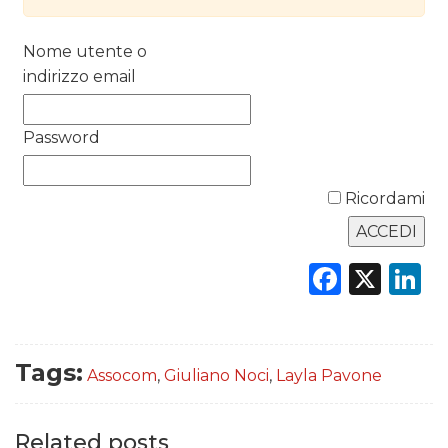
RICERCHE
Nome utente o
PREVISIONI/SCENARI
indirizzo email
NORMATIVE
Password
TREND
CASE HISTORY
Ricordami
OPINIONI
Faceb
X
L
Tags:
Assocom
,
Giuliano Noci
,
Layla Pavone
Related posts