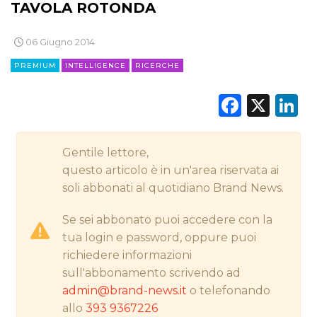
TAVOLA ROTONDA
CINEMA
06 Giugno 2014
DIGITALE
PREMIUM
INTELLIGENCE
RICERCHE
EDITORIA
Faceb
X
L
ESTERNA
RADIO / AUDIO
Gentile lettore,
questo articolo è in un'area riservata ai
TV
soli abbonati al quotidiano Brand News.
Se sei abbonato puoi accedere con la
tua login e password, oppure puoi
richiedere informazioni
sull'abbonamento scrivendo ad
DATI
admin@brand-news.it
o telefonando
allo
393 9367226