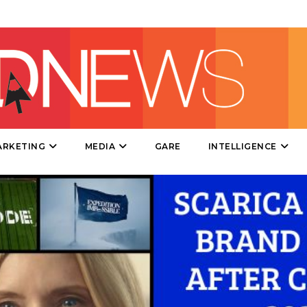
DIRECT
SPONSOR
DESIGN
EVENTI
MOBILE
ARKETING
MEDIA
GARE
INTELLIGENCE
PROMOZIONI
PRODOTTI
PUNTI VENDITA
CSR