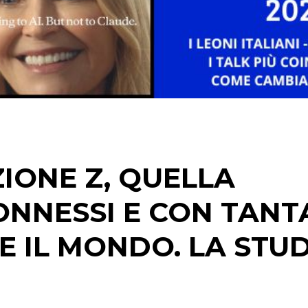
STRATEGIE
CINEMA
DIGITALE
EDITORIA
IONE Z, QUELLA
ESTERNA
CONNESSI E CON TANT
RADIO / AUDIO
E IL MONDO. LA STU
TV