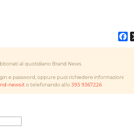
DATI
F
RICERCHE
PREVISIONI/SCENARI
i abbonati al quotidiano Brand News.
NORMATIVE
gin e password, oppure puoi richiedere informazioni
TREND
d-news.it
o telefonando allo
393 9367226
CASE HISTORY
OPINIONI