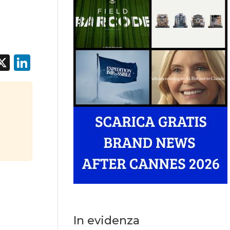
acebook
X
LinkedIn
In evidenza