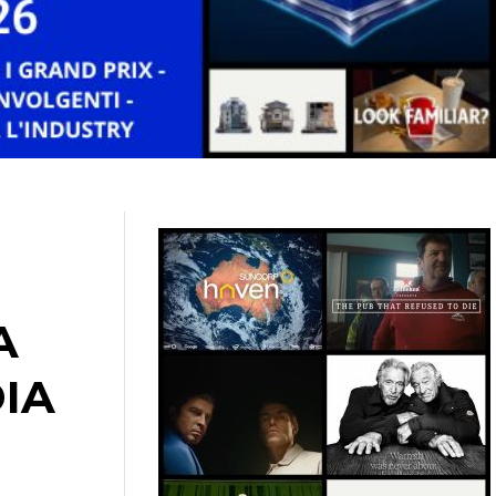
A
DIA