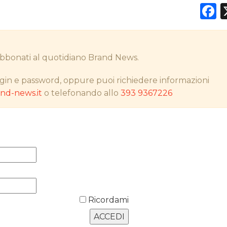
F
DATI
i abbonati al quotidiano Brand News.
RICERCHE
gin e password, oppure puoi richiedere informazioni
d-news.it
o telefonando allo
393 9367226
PREVISIONI/SCENARI
NORMATIVE
TREND
CASE HISTORY
OPINIONI
Ricordami