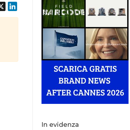
acebook
X
LinkedIn
In evidenza