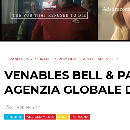
>
>
>
>
BRAND NEWS
BRAND
PERSONA
ABBIGLIAMENTO
VENABLES BELL & 
AGENZIA GLOBALE 
21 Febbraio 2014
PREMIUM
ABBIGLIAMENTO
GARE
PERSONA