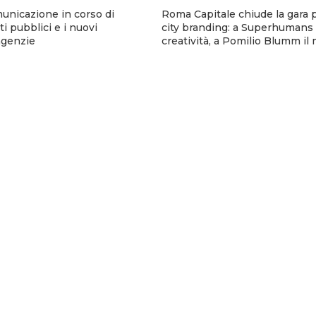
municazione in corso di
Roma Capitale chiude la gara p
i pubblici e i nuovi
city branding: a Superhumans 
 agenzie
creatività, a Pomilio Blumm il