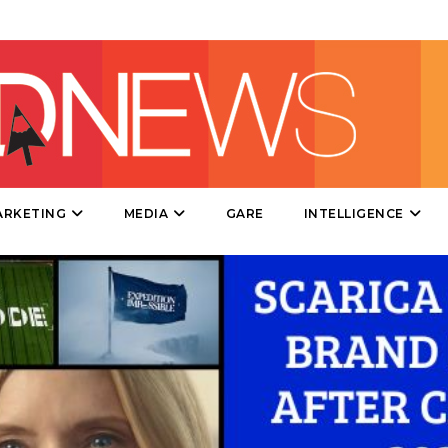
DIRECT
SPONSOR
DESIGN
EVENTI
MOBILE
ARKETING
MEDIA
GARE
INTELLIGENCE
PROMOZIONI
PRODOTTI
PUNTI VENDITA
CSR