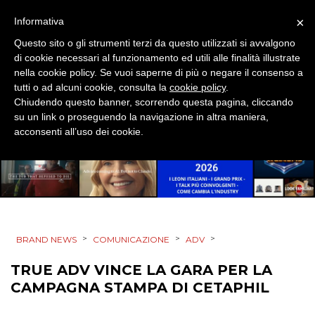
PUNTI VENDITA
×
Informativa
CSR
Questo sito o gli strumenti terzi da questo utilizzati si avvalgono
di cookie necessari al funzionamento ed utili alle finalità illustrate
nella cookie policy. Se vuoi saperne di più o negare il consenso a
STRATEGIE
tutti o ad alcuni cookie, consulta la
cookie policy
.
Chiudendo questo banner, scorrendo questa pagina, cliccando
su un link o proseguendo la navigazione in altra maniera,
acconsenti all’uso dei cookie.
CINEMA
DIGITALE
EDITORIA
>
>
>
BRAND NEWS
COMUNICAZIONE
ADV
ESTERNA
TRUE ADV VINCE LA GARA PER LA
RADIO / AUDIO
CAMPAGNA STAMPA DI CETAPHIL
TV