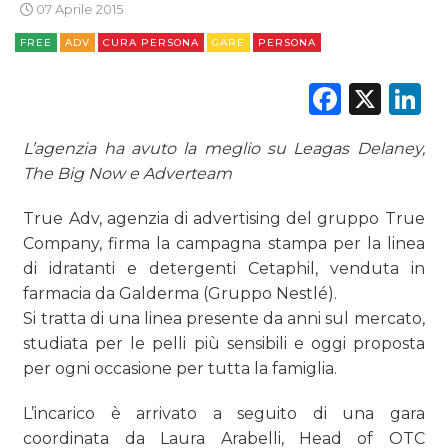
07 Aprile 2015
FREE
ADV
CURA PERSONA
GARE
PERSONA
Faceb
X
L
DATI
L’agenzia ha avuto la meglio su Leagas Delaney,
The Big Now e Adverteam
RICERCHE
True Adv, agenzia di advertising del gruppo True
PREVISIONI/SCENARI
Company, firma la campagna stampa per la linea
di idratanti e detergenti Cetaphil, venduta in
NORMATIVE
farmacia da Galderma (Gruppo Nestlé).
Si tratta di una linea presente da anni sul mercato,
TREND
studiata per le pelli più sensibili e oggi proposta
per ogni occasione per tutta la famiglia.
CASE HISTORY
L’incarico è arrivato a seguito di una gara
OPINIONI
coordinata da Laura Arabelli, Head of OTC