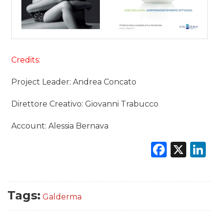
Credits:
Project Leader: Andrea Concato
Direttore Creativo: Giovanni Trabucco
Account: Alessia Bernava
Faceb
X
L
Tags:
Galderma