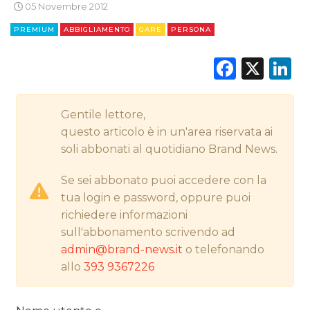
05 Novembre 2012
PREMIUM
ABBIGLIAMENTO
GARE
PERSONA
CINEMA
Faceb
X
L
DIGITALE
Gentile lettore,
EDITORIA
questo articolo è in un'area riservata ai
soli abbonati al quotidiano Brand News.
ESTERNA
Se sei abbonato puoi accedere con la
RADIO / AUDIO
tua login e password, oppure puoi
richiedere informazioni
TV
sull'abbonamento scrivendo ad
admin@brand-news.it
o telefonando
allo
393 9367226