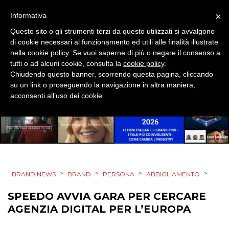
×
Informativa
DESIGN
Questo sito o gli strumenti terzi da questo utilizzati si avvalgono
di cookie necessari al funzionamento ed utili alle finalità illustrate
EVENTI
nella cookie policy. Se vuoi saperne di più o negare il consenso a
tutti o ad alcuni cookie, consulta la
cookie policy
.
MOBILE
Chiudendo questo banner, scorrendo questa pagina, cliccando
su un link o proseguendo la navigazione in altra maniera,
PROMOZIONI
acconsenti all’uso dei cookie.
PRODOTTI
PUNTI VENDITA
>
>
>
>
BRAND NEWS
BRAND
PERSONA
ABBIGLIAMENTO
CSR
SPEEDO AVVIA GARA PER CERCARE
AGENZIA DIGITAL PER L’EUROPA
STRATEGIE