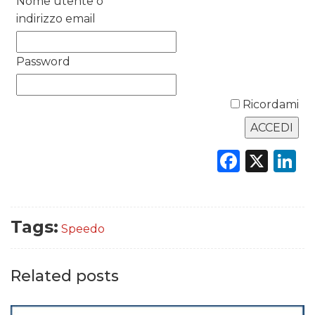
Nome utente o
DATI
indirizzo email
RICERCHE
Password
PREVISIONI/SCENARI
Ricordami
NORMATIVE
TREND
Faceb
X
L
CASE HISTORY
OPINIONI
Tags:
Speedo
Related posts