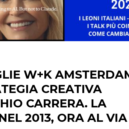
STRATEGIE
CINEMA
DIGITALE
EDITORIA
GLIE W+K AMSTERDA
ESTERNA
TEGIA CREATIVA
RADIO / AUDIO
HIO CARRERA. LA
TV
L 2013, ORA AL VIA