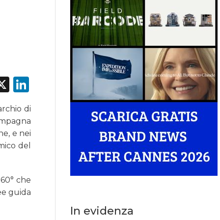
acebook
X
LinkedIn
rchio di
campagna
ne, e nei
mico del
360° che
ee guida
In evidenza