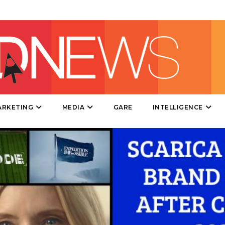
DIRECT
SPONSOR
DESIGN
EVENTI
MOBILE
ARKETING
MEDIA
GARE
INTELLIGENCE
PROMOZIONI
PRODOTTI
PUNTI VENDITA
CSR