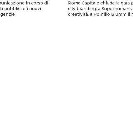
municazione in corso di
Roma Capitale chiude la gara p
i pubblici e i nuovi
city branding: a Superhumans 
 agenzie
creatività, a Pomilio Blumm il