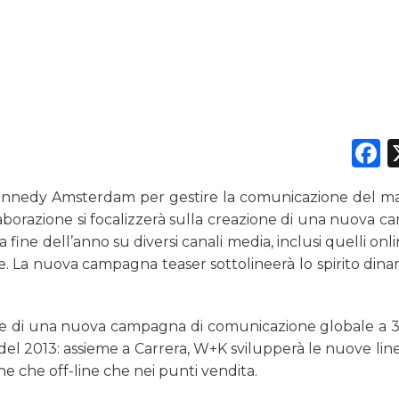
DATI
RICERCHE
F
PREVISIONI/SCENARI
ennedy Amsterdam per gestire la comunicazione del ma
NORMATIVE
llaborazione si focalizzerà sulla creazione di una nuova 
la fine dell’anno su diversi canali media, inclusi quelli onli
TREND
le. La nuova campagna teaser sottolineerà lo spirito dina
CASE HISTORY
ione di una nuova campagna di comunicazione globale a 
OPINIONI
 del 2013: assieme a Carrera, W+K svilupperà le nuove lin
ne che off-line che nei punti vendita.