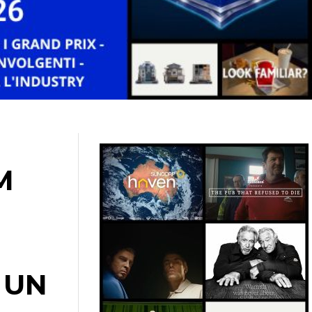
M
 UN