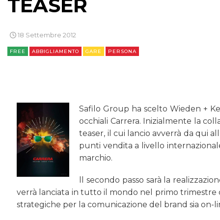
TEASER
18 Settembre 2012
FREE
ABBIGLIAMENTO
GARE
PERSONA
Safilo Group ha scelto Wieden + K
occhiali Carrera. Inizialmente la co
teaser, il cui lancio avverrà da qui al
punti vendita a livello internaziona
marchio.
ll secondo passo sarà la realizzaz
verrà lanciata in tutto il mondo nel primo trimestre
strategiche per la comunicazione del brand sia on-li