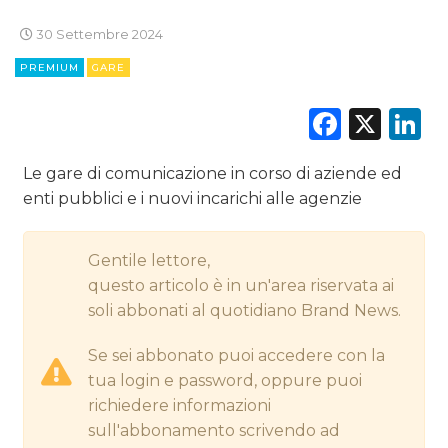
30 Settembre 2024
CINEMA
PREMIUM
GARE
Faceb
X
L
DIGITALE
EDITORIA
Le gare di comunicazione in corso di aziende ed
enti pubblici e i nuovi incarichi alle agenzie
ESTERNA
RADIO / AUDIO
Gentile lettore,
questo articolo è in un'area riservata ai
TV
soli abbonati al quotidiano Brand News.
Se sei abbonato puoi accedere con la
tua login e password, oppure puoi
richiedere informazioni
sull'abbonamento scrivendo ad