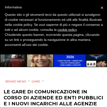
×
Informativa
DESIGN
Questo sito o gli strumenti terzi da questo utilizzati si avvalgono
di cookie necessari al funzionamento ed utili alle finalità illustrate
EVENTI
nella cookie policy. Se vuoi saperne di più o negare il consenso a
tutti o ad alcuni cookie, consulta la
cookie policy
.
MOBILE
Chiudendo questo banner, scorrendo questa pagina, cliccando
su un link o proseguendo la navigazione in altra maniera,
PROMOZIONI
acconsenti all’uso dei cookie.
PRODOTTI
PUNTI VENDITA
>
>
BRAND NEWS
GARE
CSR
LE GARE DI COMUNICAZIONE IN
CORSO DI AZIENDE ED ENTI PUBBLICI
STRATEGIE
E I NUOVI INCARICHI ALLE AGENZIE