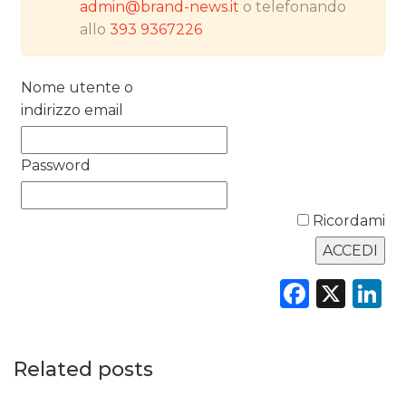
DATI
admin@brand-news.it
o telefonando
allo
393 9367226
RICERCHE
Nome utente o
PREVISIONI/SCENARI
indirizzo email
NORMATIVE
Password
TREND
CASE HISTORY
Ricordami
OPINIONI
Faceb
X
L
Related posts