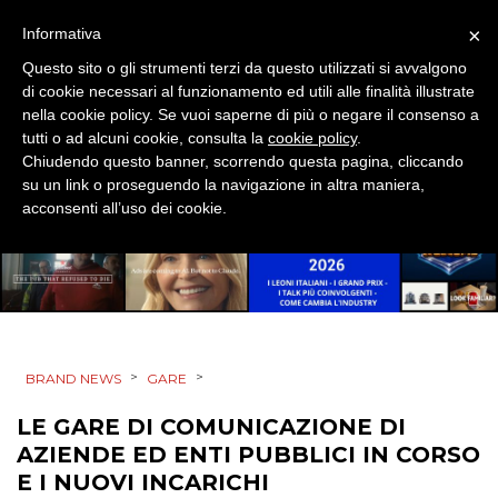
DESIGN
×
Informativa
Questo sito o gli strumenti terzi da questo utilizzati si avvalgono
EVENTI
di cookie necessari al funzionamento ed utili alle finalità illustrate
nella cookie policy. Se vuoi saperne di più o negare il consenso a
MOBILE
tutti o ad alcuni cookie, consulta la
cookie policy
.
Chiudendo questo banner, scorrendo questa pagina, cliccando
PROMOZIONI
su un link o proseguendo la navigazione in altra maniera,
acconsenti all’uso dei cookie.
PRODOTTI
PUNTI VENDITA
>
>
BRAND NEWS
GARE
CSR
LE GARE DI COMUNICAZIONE DI
STRATEGIE
AZIENDE ED ENTI PUBBLICI IN CORSO
E I NUOVI INCARICHI