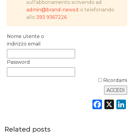
sull'abbonamento scrivendo ad
admin@brand-news.it
o telefonando
RICERCHE
allo
393 9367226
PREVISIONI/SCENARI
Nome utente o
NORMATIVE
indirizzo email
TREND
Password
CASE HISTORY
Ricordami
OPINIONI
Faceb
X
L
Related posts