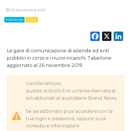
26 Novembre 2019
CINEMA
PREMIUM
GARE
DIGITALE
Faceb
X
L
EDITORIA
Le gare di comunicazione di aziende ed enti
ESTERNA
pubblici in corso e i nuovi incarichi. Tabellone
aggiornato al 26 novembre 2019
RADIO / AUDIO
Gentile lettore,
TV
questo articolo è in un'area riservata ai
soli abbonati al quotidiano Brand News.
Se sei abbonato puoi accedere con la
tua login e password, oppure puoi
richiedere informazioni
DATI