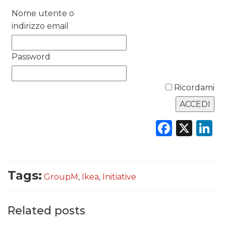
RICERCHE
Nome utente o
indirizzo email
PREVISIONI/SCENARI
Password
NORMATIVE
TREND
Ricordami
CASE HISTORY
Faceb
X
L
OPINIONI
Tags:
GroupM
,
Ikea
,
Initiative
Related posts