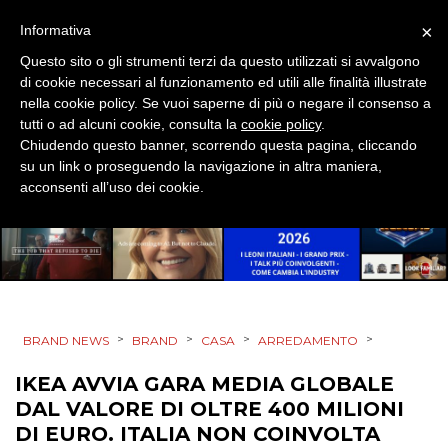
DESIGN
×
Informativa
EVENTI
Questo sito o gli strumenti terzi da questo utilizzati si avvalgono
di cookie necessari al funzionamento ed utili alle finalità illustrate
MOBILE
nella cookie policy. Se vuoi saperne di più o negare il consenso a
tutti o ad alcuni cookie, consulta la
cookie policy
.
Chiudendo questo banner, scorrendo questa pagina, cliccando
PROMOZIONI
su un link o proseguendo la navigazione in altra maniera,
acconsenti all’uso dei cookie.
PRODOTTI
PUNTI VENDITA
>
>
>
>
CSR
BRAND NEWS
BRAND
CASA
ARREDAMENTO
IKEA AVVIA GARA MEDIA GLOBALE
STRATEGIE
DAL VALORE DI OLTRE 400 MILIONI
DI EURO. ITALIA NON COINVOLTA