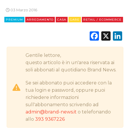
03 Marzo 2016
CINEMA
PREMIUM
ARREDAMENTO
CASA
GARE
RETAIL / ECOMMERCE
DIGITALE
Faceb
X
L
EDITORIA
ESTERNA
Gentile lettore,
questo articolo è in un'area riservata ai
RADIO / AUDIO
soli abbonati al quotidiano Brand News.
TV
Se sei abbonato puoi accedere con la
tua login e password, oppure puoi
richiedere informazioni
sull'abbonamento scrivendo ad
admin@brand-news.it
o telefonando
allo
393 9367226
DATI