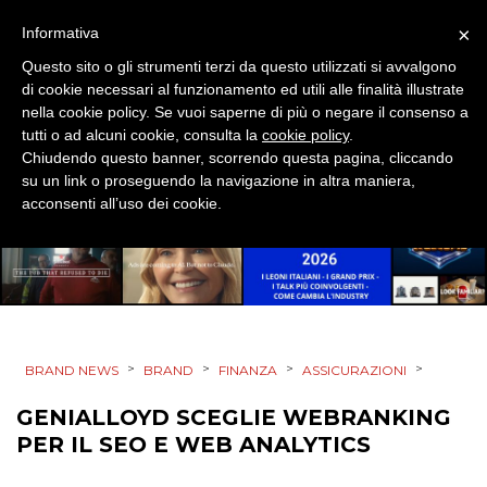
×
Informativa
DESIGN
Questo sito o gli strumenti terzi da questo utilizzati si avvalgono
di cookie necessari al funzionamento ed utili alle finalità illustrate
EVENTI
nella cookie policy. Se vuoi saperne di più o negare il consenso a
tutti o ad alcuni cookie, consulta la
cookie policy
.
MOBILE
Chiudendo questo banner, scorrendo questa pagina, cliccando
su un link o proseguendo la navigazione in altra maniera,
PROMOZIONI
acconsenti all’uso dei cookie.
PRODOTTI
PUNTI VENDITA
>
>
>
>
BRAND NEWS
BRAND
FINANZA
ASSICURAZIONI
CSR
GENIALLOYD SCEGLIE WEBRANKING
PER IL SEO E WEB ANALYTICS
STRATEGIE