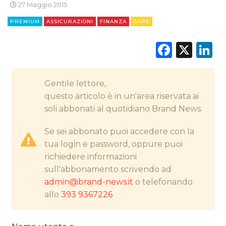
27 Maggio 2015
PREMIUM
ASSICURAZIONI
FINANZA
GARE
CINEMA
Faceb
X
L
DIGITALE
Gentile lettore,
EDITORIA
questo articolo è in un'area riservata ai
soli abbonati al quotidiano Brand News.
ESTERNA
Se sei abbonato puoi accedere con la
RADIO / AUDIO
tua login e password, oppure puoi
richiedere informazioni
TV
sull'abbonamento scrivendo ad
admin@brand-news.it
o telefonando
allo
393 9367226