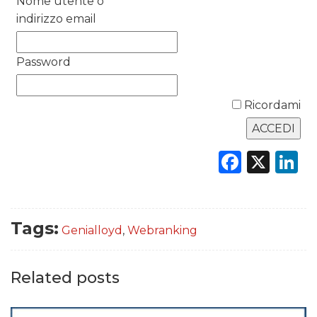
Nome utente o
DATI
indirizzo email
RICERCHE
Password
PREVISIONI/SCENARI
Ricordami
NORMATIVE
TREND
Faceb
X
L
CASE HISTORY
OPINIONI
Tags:
Genialloyd
,
Webranking
Related posts