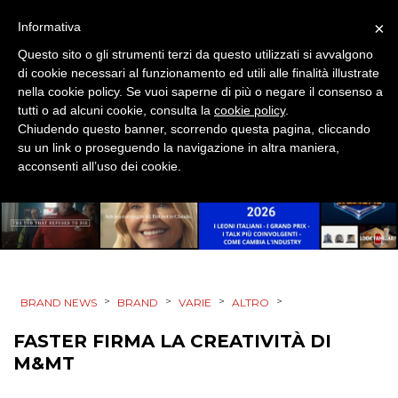
×
Informativa
Questo sito o gli strumenti terzi da questo utilizzati si avvalgono
CINEMA
di cookie necessari al funzionamento ed utili alle finalità illustrate
nella cookie policy. Se vuoi saperne di più o negare il consenso a
DIGITALE
tutti o ad alcuni cookie, consulta la
cookie policy
.
Chiudendo questo banner, scorrendo questa pagina, cliccando
EDITORIA
su un link o proseguendo la navigazione in altra maniera,
acconsenti all’uso dei cookie.
ESTERNA
RADIO / AUDIO
TV
>
>
>
>
BRAND NEWS
BRAND
VARIE
ALTRO
FASTER FIRMA LA CREATIVITÀ DI
M&MT
DATI