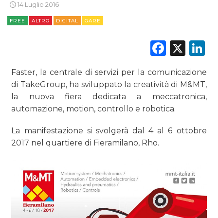
14 Luglio 2016
FREE
RICERCHE
ALTRO
DIGITAL
GARE
Faceb
X
L
PREVISIONI/SCENARI
NORMATIVE
Faster, la centrale di servizi per la comunicazione
di TakeGroup, ha sviluppato la creatività di M&MT,
TREND
la nuova fiera dedicata a meccatronica,
automazione, motion, controllo e robotica.
CASE HISTORY
La manifestazione si svolgerà dal 4 al 6 ottobre
OPINIONI
2017 nel quartiere di Fieramilano, Rho.