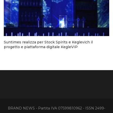
Suntimes realizza per Stock Spirits e Keglevich il
progetto e piattaforma digitale KegleVIP
BRAND NEWS - Partita IVA 07599810962 - ISSN 2499-