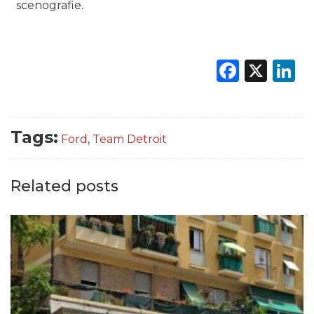
scenografie.
Faceb
X
L
Tags:
Ford
,
Team Detroit
Related posts