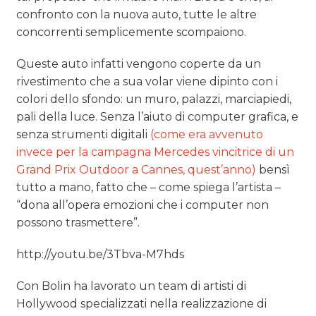
TREND
confronto con la nuova auto, tutte le altre
concorrenti semplicemente scompaiono.
CASE HISTORY
Queste auto infatti vengono coperte da un
OPINIONI
rivestimento che a sua volar viene dipinto con i
colori dello sfondo: un muro, palazzi, marciapiedi,
pali della luce. Senza l’aiuto di computer grafica, e
senza strumenti digitali
(come era avvenuto
invece per la campagna Mercedes vincitrice di un
Grand Prix Outdoor a Cannes, quest’anno)
bensì
tutto a mano, fatto che – come spiega l’artista –
“dona all’opera emozioni che i computer non
possono trasmettere”.
http://youtu.be/3Tbva-M7hds
Con Bolin ha lavorato un team di artisti di
Hollywood specializzati nella realizzazione di