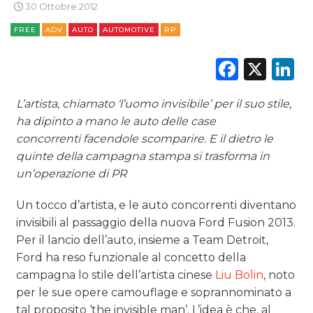
30 Ottobre 2012
ESTERNA
FREE
ADV
AUTO
AUTOMOTIVE
RP
RADIO / AUDIO
Faceb
X
L
TV
L’artista, chiamato ‘l’uomo invisibile’ per il suo stile,
ha dipinto a mano le auto delle case
concorrenti facendole scomparire. E il dietro le
quinte della campagna stampa si trasforma in
un’operazione di PR
DATI
Un tocco d’artista, e le auto concorrenti diventano
invisibili al passaggio della nuova Ford Fusion 2013.
RICERCHE
Per il lancio dell’auto, insieme a Team Detroit,
PREVISIONI/SCENARI
Ford ha reso funzionale al concetto della
campagna lo stile dell’artista cinese
Liu Bolin
, noto
NORMATIVE
per le sue opere camouflage e soprannominato a
tal proposito ‘the invisible man’. L’idea è che, al