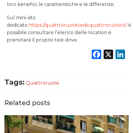
loro benefici, le caratteristiche e le differenze.
Sul mini-sito
dedicato
https://quattroruoteceds.quattroruote.it/
è
possibile consultare l’elenco delle location e
prenotare il proprio test drive.
Faceb
X
L
Tags:
Quattroruote
Related posts