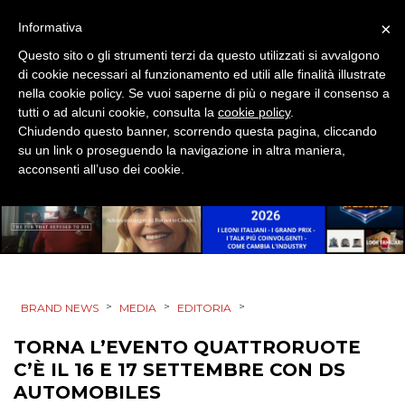
×
Informativa
Questo sito o gli strumenti terzi da questo utilizzati si avvalgono
PRODOTTI
di cookie necessari al funzionamento ed utili alle finalità illustrate
nella cookie policy. Se vuoi saperne di più o negare il consenso a
tutti o ad alcuni cookie, consulta la
cookie policy
.
PUNTI VENDITA
Chiudendo questo banner, scorrendo questa pagina, cliccando
su un link o proseguendo la navigazione in altra maniera,
CSR
acconsenti all’uso dei cookie.
STRATEGIE
CINEMA
>
>
>
BRAND NEWS
MEDIA
EDITORIA
DIGITALE
TORNA L’EVENTO QUATTRORUOTE
C’È IL 16 E 17 SETTEMBRE CON DS
EDITORIA
AUTOMOBILES