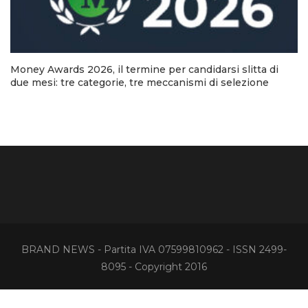
Money Awards 2026, il termine per candidarsi slitta di
due mesi: tre categorie, tre meccanismi di selezione
BRAND NEWS - Partita IVA 07599810962 - ISSN 2499-
8095 - Copyright 2016