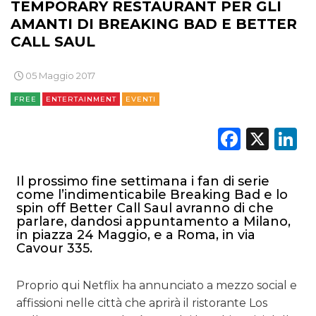
TEMPORARY RESTAURANT PER GLI
AMANTI DI BREAKING BAD E BETTER
CALL SAUL
DATI
05 Maggio 2017
RICERCHE
FREE
ENTERTAINMENT
EVENTI
PREVISIONI/SCENARI
Faceb
X
L
NORMATIVE
TREND
Il prossimo fine settimana i fan di serie
come l’indimenticabile Breaking Bad e lo
spin off Better Call Saul avranno di che
CASE HISTORY
parlare, dandosi appuntamento a Milano,
in piazza 24 Maggio, e a Roma, in via
OPINIONI
Cavour 335.
Proprio qui Netflix ha annunciato a mezzo social e
affissioni nelle città che aprirà il ristorante Los