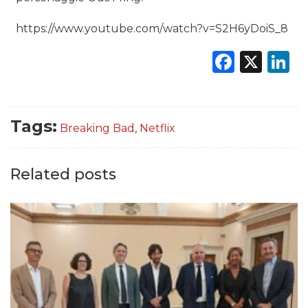
https://www.youtube.com/watch?v=S2H6yDoiS_8
Faceb
X
L
Tags:
Breaking Bad
,
Netflix
Related posts