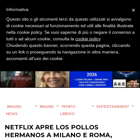
STRATEGIE
×
Informativa
Questo sito o gli strumenti terzi da questo utilizzati si avvalgono
di cookie necessari al funzionamento ed utili alle finalità illustrate
nella cookie policy. Se vuoi saperne di più o negare il consenso a
tutti o ad alcuni cookie, consulta la
cookie policy
.
CINEMA
Chiudendo questo banner, scorrendo questa pagina, cliccando
su un link o proseguendo la navigazione in altra maniera,
DIGITALE
acconsenti all’uso dei cookie.
EDITORIA
ESTERNA
RADIO / AUDIO
>
>
>
>
BRAND
BRAND
TEMPO
ENTERTAINMENT
TV
NEWS
LIBERO
NETFLIX APRE LOS POLLOS
HERMANOS A MILANO E ROMA,