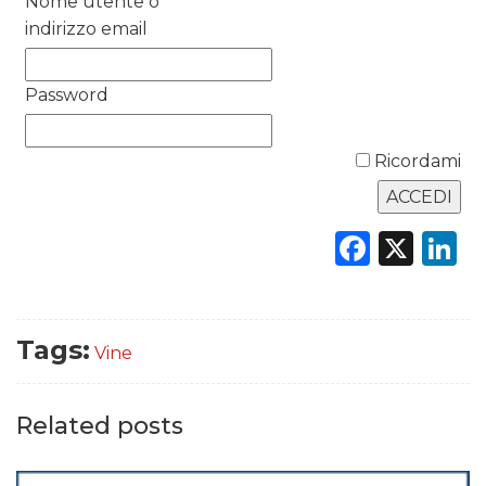
Nome utente o
indirizzo email
DATI
RICERCHE
Password
PREVISIONI/SCENARI
Ricordami
NORMATIVE
Faceb
X
L
TREND
CASE HISTORY
Tags:
OPINIONI
Vine
Related posts