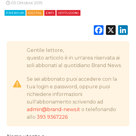
STRATEGIE
05 Ottobre 2015
PREMIUM
DIGITAL
ENTI
ISTITUZIONI
Faceb
X
L
CINEMA
DIGITALE
Gentile lettore,
questo articolo è in un'area riservata ai
EDITORIA
soli abbonati al quotidiano Brand News.
ESTERNA
Se sei abbonato puoi accedere con la
tua login e password, oppure puoi
RADIO / AUDIO
richiedere informazioni
sull'abbonamento scrivendo ad
TV
admin@brand-news.it
o telefonando
allo
393 9367226