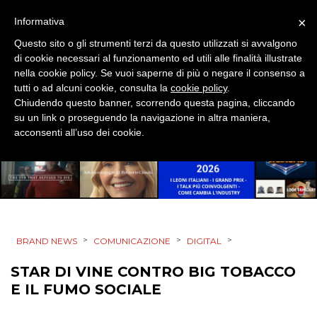
SPONSOR
×
Informativa
Questo sito o gli strumenti terzi da questo utilizzati si avvalgono
DESIGN
di cookie necessari al funzionamento ed utili alle finalità illustrate
nella cookie policy. Se vuoi saperne di più o negare il consenso a
EVENTI
tutti o ad alcuni cookie, consulta la
cookie policy
.
Chiudendo questo banner, scorrendo questa pagina, cliccando
MOBILE
su un link o proseguendo la navigazione in altra maniera,
acconsenti all’uso dei cookie.
PROMOZIONI
PRODOTTI
>
>
>
BRAND NEWS
COMUNICAZIONE
DIGITAL
PUNTI VENDITA
STAR DI VINE CONTRO BIG TOBACCO
CSR
E IL FUMO SOCIALE