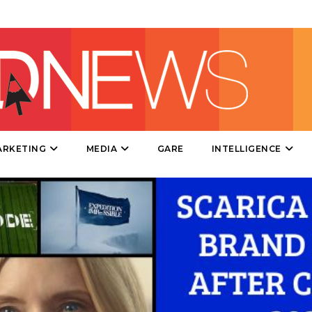
DIRECT
SPONSOR
DESIGN
EVENTI
MOBILE
ARKETING
MEDIA
GARE
INTELLIGENCE
PROMOZIONI
PRODOTTI
PUNTI VENDITA
CSR