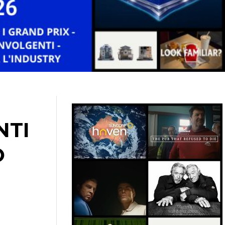
NTI
O