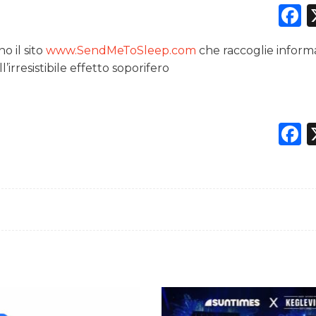
F
o il sito
www.SendMeToSleep.com
che raccoglie inform
DATI
l’irresistibile effetto soporifero
RICERCHE
F
PREVISIONI/SCENARI
NORMATIVE
TREND
CASE HISTORY
OPINIONI