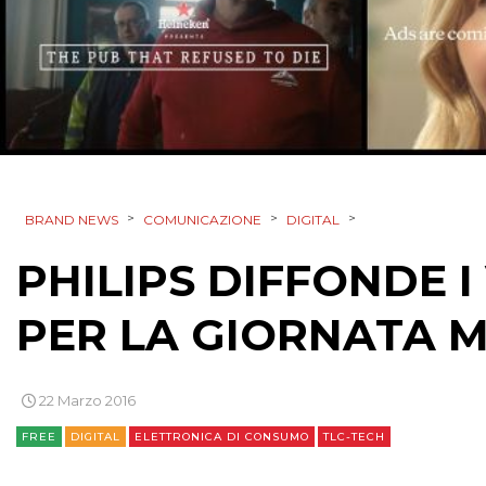
>
>
>
BRAND NEWS
COMUNICAZIONE
DIGITAL
PHILIPS DIFFONDE 
PER LA GIORNATA 
22 Marzo 2016
FREE
DIGITAL
ELETTRONICA DI CONSUMO
TLC-TECH