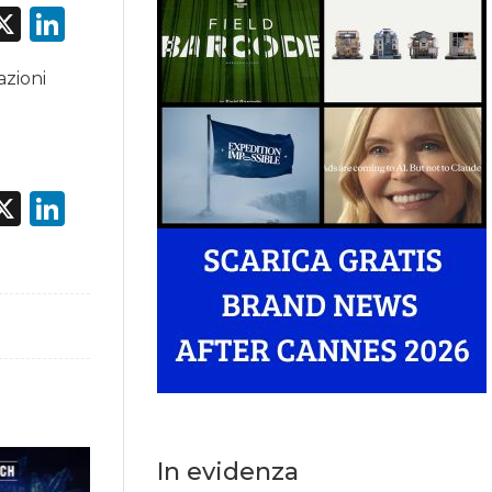
acebook
X
LinkedIn
azioni
acebook
X
LinkedIn
In evidenza