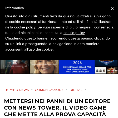
×
Informativa
EVENTI
Questo sito o gli strumenti terzi da questo utilizzati si avvalgono
MOBILE
di cookie necessari al funzionamento ed utili alle finalità illustrate
nella cookie policy. Se vuoi saperne di più o negare il consenso a
tutti o ad alcuni cookie, consulta la
cookie policy
.
PROMOZIONI
Chiudendo questo banner, scorrendo questa pagina, cliccando
su un link o proseguendo la navigazione in altra maniera,
acconsenti all’uso dei cookie.
PRODOTTI
PUNTI VENDITA
CSR
>
>
>
BRAND NEWS
COMUNICAZIONE
DIGITAL
STRATEGIE
METTERSI NEI PANNI DI UN EDITORE
CON NEWS TOWER, IL VIDEO GAME
CHE METTE ALLA PROVA CAPACITÀ