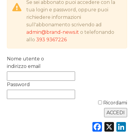
RICERCHE
Se sei abbonato puoi accedere con la
tua login e password, oppure puoi
PREVISIONI/SCENARI
richiedere informazioni
sull'abbonamento scrivendo ad
NORMATIVE
admin@brand-news.it
o telefonando
allo
393 9367226
TREND
CASE HISTORY
Nome utente o
indirizzo email
OPINIONI
Password
Ricordami
Faceb
X
L