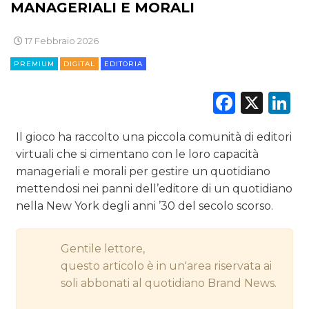
MANAGERIALI E MORALI
CINEMA
17 Febbraio 2026
DIGITALE
PREMIUM
DIGITAL
EDITORIA
EDITORIA
Faceb
X
L
ESTERNA
Il gioco ha raccolto una piccola comunità di editori
RADIO / AUDIO
virtuali che si cimentano con le loro capacità
manageriali e morali per gestire un quotidiano
TV
mettendosi nei panni dell’editore di un quotidiano
nella New York degli anni ’30 del secolo scorso.
Gentile lettore,
questo articolo è in un'area riservata ai
DATI
soli abbonati al quotidiano Brand News.