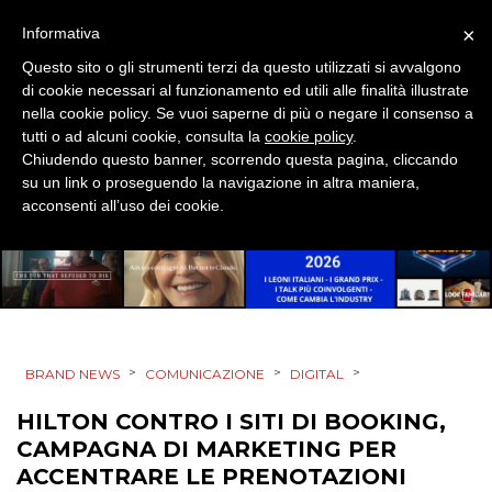
SPONSOR
×
Informativa
DESIGN
Questo sito o gli strumenti terzi da questo utilizzati si avvalgono
di cookie necessari al funzionamento ed utili alle finalità illustrate
nella cookie policy. Se vuoi saperne di più o negare il consenso a
EVENTI
tutti o ad alcuni cookie, consulta la
cookie policy
.
Chiudendo questo banner, scorrendo questa pagina, cliccando
MOBILE
su un link o proseguendo la navigazione in altra maniera,
acconsenti all’uso dei cookie.
PROMOZIONI
PRODOTTI
>
>
>
BRAND NEWS
COMUNICAZIONE
DIGITAL
PUNTI VENDITA
HILTON CONTRO I SITI DI BOOKING,
CSR
CAMPAGNA DI MARKETING PER
ACCENTRARE LE PRENOTAZIONI
STRATEGIE