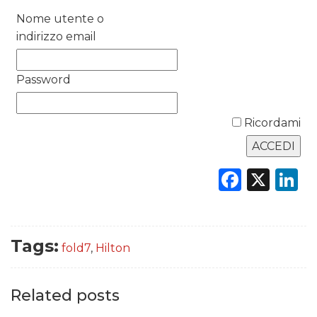
Nome utente o
DATI
indirizzo email
RICERCHE
Password
PREVISIONI/SCENARI
NORMATIVE
Ricordami
TREND
Faceb
X
L
CASE HISTORY
OPINIONI
Tags:
fold7
,
Hilton
Related posts