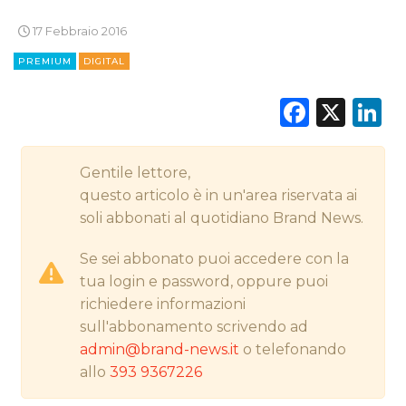
17 Febbraio 2016
PREMIUM
DIGITAL
CINEMA
Faceb
X
L
DIGITALE
EDITORIA
Gentile lettore,
questo articolo è in un'area riservata ai
ESTERNA
soli abbonati al quotidiano Brand News.
RADIO / AUDIO
Se sei abbonato puoi accedere con la
tua login e password, oppure puoi
TV
richiedere informazioni
sull'abbonamento scrivendo ad
admin@brand-news.it
o telefonando
allo
393 9367226