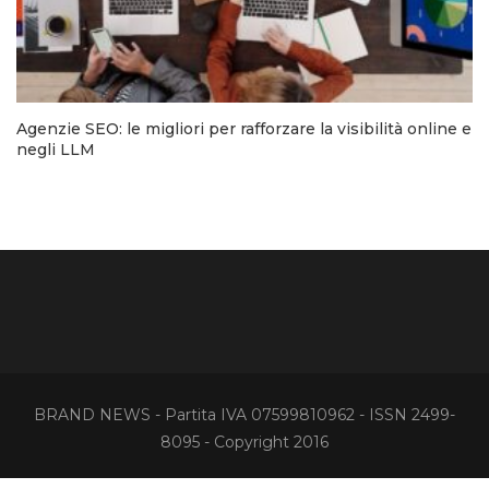
Agenzie SEO: le migliori per rafforzare la visibilità online e
negli LLM
BRAND NEWS - Partita IVA 07599810962 - ISSN 2499-
8095 - Copyright 2016