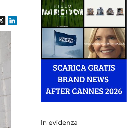
acebook
X
LinkedIn
In evidenza