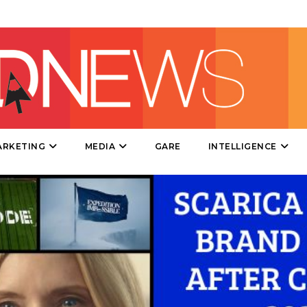
DATI
RICERCHE
PREVISIONI/SCENARI
ARKETING
MEDIA
GARE
INTELLIGENCE
NORMATIVE
TREND
CASE HISTORY
OPINIONI