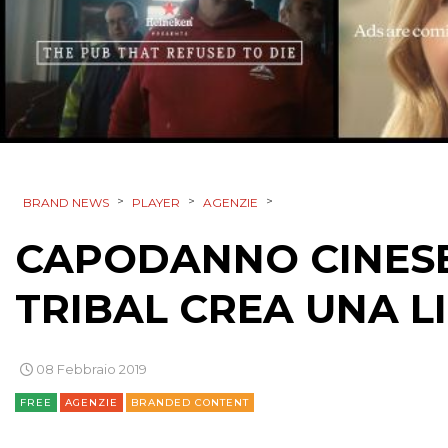
>
>
>
BRAND NEWS
PLAYER
AGENZIE
CAPODANNO CINESE
TRIBAL CREA UNA L
08 Febbraio 2019
FREE
AGENZIE
BRANDED CONTENT