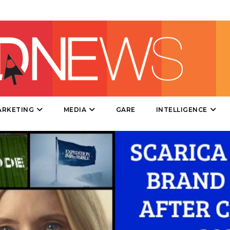
DATI
RICERCHE
PREVISIONI/SCENARI
ARKETING
MEDIA
GARE
INTELLIGENCE
NORMATIVE
TREND
CASE HISTORY
OPINIONI