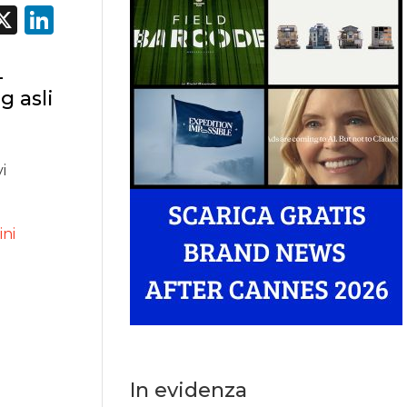
acebook
X
LinkedIn
–
g asli
i
ini
In evidenza