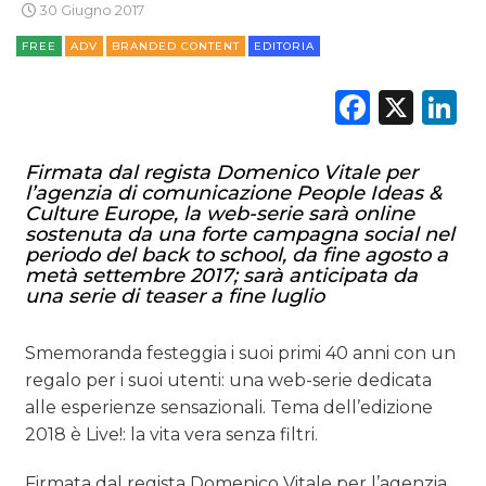
30 Giugno 2017
FREE
ADV
BRANDED CONTENT
EDITORIA
DATI
Faceb
X
L
RICERCHE
PREVISIONI/SCENARI
Firmata dal regista Domenico Vitale per
l’agenzia di comunicazione People Ideas &
Culture Europe, la web-serie sarà online
NORMATIVE
sostenuta da una forte campagna social nel
periodo del back to school, da fine agosto a
TREND
metà settembre 2017; sarà anticipata da
una serie di teaser a fine luglio
CASE HISTORY
Smemoranda festeggia i suoi primi 40 anni con un
OPINIONI
regalo per i suoi utenti: una web-serie dedicata
alle esperienze sensazionali. Tema dell’edizione
2018 è Live!: la vita vera senza filtri.
Firmata dal regista Domenico Vitale per l’agenzia