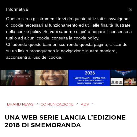
STRATEGIE
×
Informativa
Questo sito o gli strumenti terzi da questo utilizzati si avvalgono
di cookie necessari al funzionamento ed utili alle finalità illustrate
nella cookie policy. Se vuoi saperne di più o negare il consenso a
CINEMA
tutti o ad alcuni cookie, consulta la
cookie policy
.
Chiudendo questo banner, scorrendo questa pagina, cliccando
su un link o proseguendo la navigazione in altra maniera,
DIGITALE
acconsenti all’uso dei cookie.
EDITORIA
ESTERNA
RADIO / AUDIO
>
>
>
BRAND NEWS
COMUNICAZIONE
ADV
TV
UNA WEB SERIE LANCIA L’EDIZIONE
2018 DI SMEMORANDA