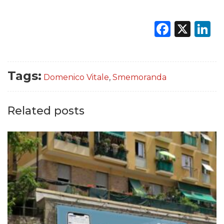
Faceb
X
L
Tags:
Domenico Vitale
,
Smemoranda
Related posts