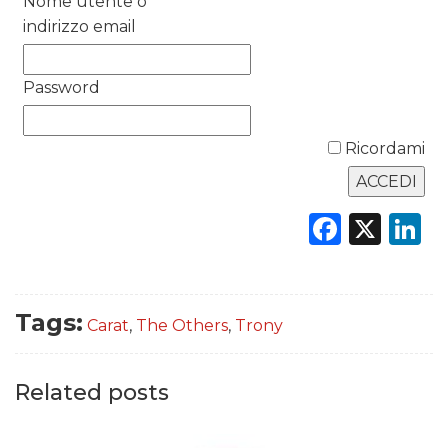
Nome utente o
DATI
indirizzo email
RICERCHE
Password
PREVISIONI/SCENARI
Ricordami
NORMATIVE
TREND
Faceb
X
L
CASE HISTORY
OPINIONI
Tags:
Carat
,
The Others
,
Trony
Related posts