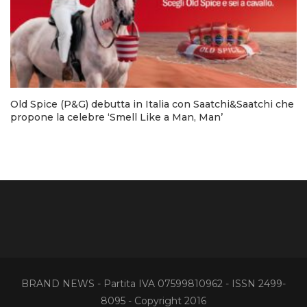
Old Spice (P&G) debutta in Italia con Saatchi&Saatchi che
propone la celebre ‘Smell Like a Man, Man’
BRAND NEWS - Partita IVA 07599810962 - ISSN 2499-
8095 - Copyright 2016