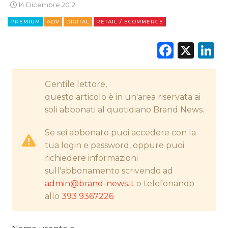
14 Dicembre 2012
PREMIUM
ADV
DIGITAL
RETAIL / ECOMMERCE
CINEMA
Faceb
X
L
DIGITALE
Gentile lettore,
EDITORIA
questo articolo è in un'area riservata ai
soli abbonati al quotidiano Brand News.
ESTERNA
Se sei abbonato puoi accedere con la
RADIO / AUDIO
tua login e password, oppure puoi
TV
richiedere informazioni
sull'abbonamento scrivendo ad
admin@brand-news.it
o telefonando
allo
393 9367226