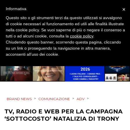
×
Informativa
DESIGN
Questo sito o gli strumenti terzi da questo utilizzati si avvalgono
di cookie necessari al funzionamento ed utili alle finalità illustrate
EVENTI
nella cookie policy. Se vuoi saperne di più o negare il consenso a
tutti o ad alcuni cookie, consulta la
cookie policy
.
MOBILE
Chiudendo questo banner, scorrendo questa pagina, cliccando
su un link o proseguendo la navigazione in altra maniera,
PROMOZIONI
acconsenti all’uso dei cookie.
PRODOTTI
PUNTI VENDITA
>
>
>
BRAND NEWS
COMUNICAZIONE
ADV
CSR
TV, RADIO E WEB PER LA CAMPAGNA
‘SOTTOCOSTO’ NATALIZIA DI TRONY
STRATEGIE