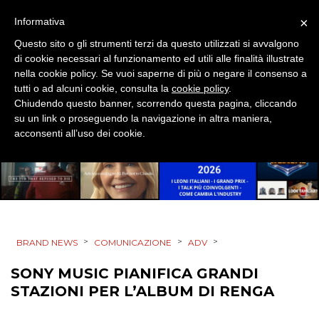
DESIGN
×
Informativa
Questo sito o gli strumenti terzi da questo utilizzati si avvalgono
EVENTI
di cookie necessari al funzionamento ed utili alle finalità illustrate
nella cookie policy. Se vuoi saperne di più o negare il consenso a
MOBILE
tutti o ad alcuni cookie, consulta la
cookie policy
.
Chiudendo questo banner, scorrendo questa pagina, cliccando
PROMOZIONI
su un link o proseguendo la navigazione in altra maniera,
acconsenti all’uso dei cookie.
PRODOTTI
PUNTI VENDITA
>
>
>
BRAND NEWS
COMUNICAZIONE
ADV
CSR
SONY MUSIC PIANIFICA GRANDI
STRATEGIE
STAZIONI PER L’ALBUM DI RENGA