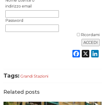
Nome utente o
indirizzo email
RICERCHE
PREVISIONI/SCENARI
Password
NORMATIVE
Ricordami
TREND
Faceb
X
L
CASE HISTORY
OPINIONI
Tags:
Grandi Stazioni
Related posts