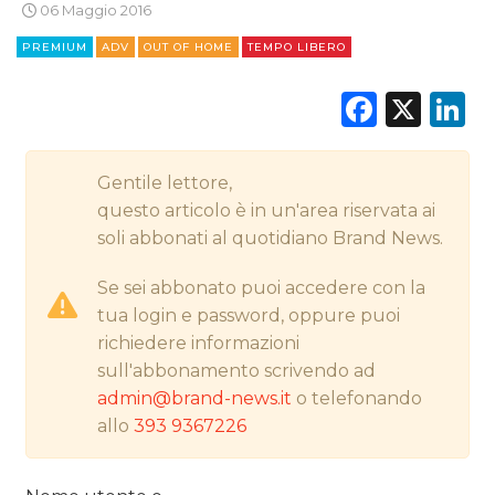
06 Maggio 2016
PREMIUM
ADV
OUT OF HOME
TEMPO LIBERO
CINEMA
Faceb
X
L
DIGITALE
EDITORIA
Gentile lettore,
questo articolo è in un'area riservata ai
ESTERNA
soli abbonati al quotidiano Brand News.
RADIO / AUDIO
Se sei abbonato puoi accedere con la
tua login e password, oppure puoi
TV
richiedere informazioni
sull'abbonamento scrivendo ad
admin@brand-news.it
o telefonando
allo
393 9367226
DATI