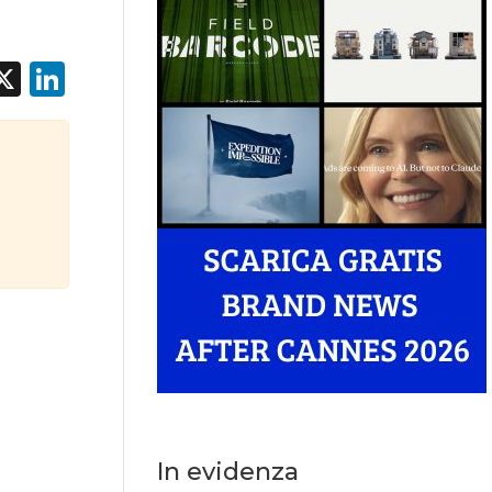
acebook
X
LinkedIn
In evidenza