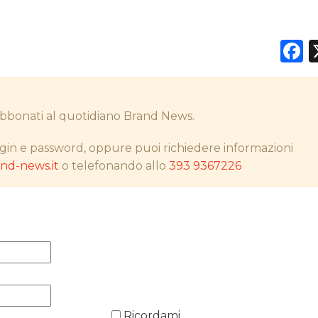
F
DATI
RICERCHE
i abbonati al quotidiano Brand News.
PREVISIONI/SCENARI
gin e password, oppure puoi richiedere informazioni
d-news.it
o telefonando allo
393 9367226
NORMATIVE
TREND
CASE HISTORY
OPINIONI
Ricordami