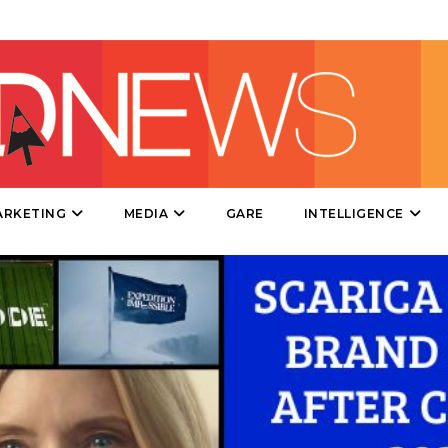
DIRECT
SPONSOR
DESIGN
EVENTI
MOBILE
ARKETING
MEDIA
GARE
INTELLIGENCE
PROMOZIONI
PRODOTTI
PUNTI VENDITA
CSR