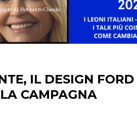
STRATEGIE
CINEMA
DIGITALE
EDITORIA
NTE, IL DESIGN FORD
ESTERNA
LLA CAMPAGNA
RADIO / AUDIO
TV