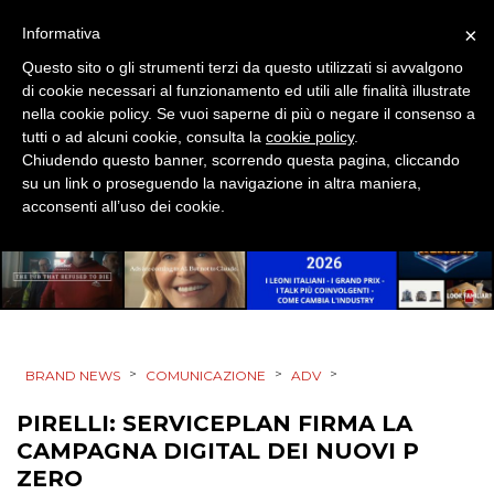
×
Informativa
Questo sito o gli strumenti terzi da questo utilizzati si avvalgono
di cookie necessari al funzionamento ed utili alle finalità illustrate
PRODOTTI
nella cookie policy. Se vuoi saperne di più o negare il consenso a
tutti o ad alcuni cookie, consulta la
cookie policy
.
PUNTI VENDITA
Chiudendo questo banner, scorrendo questa pagina, cliccando
su un link o proseguendo la navigazione in altra maniera,
CSR
acconsenti all’uso dei cookie.
STRATEGIE
CINEMA
>
>
>
BRAND NEWS
COMUNICAZIONE
ADV
DIGITALE
PIRELLI: SERVICEPLAN FIRMA LA
CAMPAGNA DIGITAL DEI NUOVI P
EDITORIA
ZERO