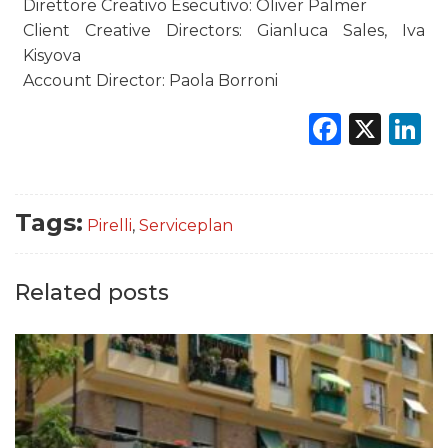
Direttore Creativo Esecutivo: Oliver Palmer
Client Creative Directors: Gianluca Sales, Iva
Kisyova
Account Director: Paola Borroni
Faceb
X
L
Tags:
Pirelli
,
Serviceplan
Related posts