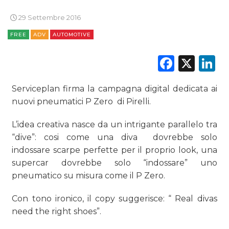
ESTERNA
29 Settembre 2016
RADIO / AUDIO
FREE
ADV
AUTOMOTIVE
TV
Faceb
X
L
Serviceplan firma la campagna digital dedicata ai
nuovi pneumatici P Zero di Pirelli.
L’idea creativa nasce da un intrigante parallelo tra
DATI
“dive”: cosi come una diva dovrebbe solo
indossare scarpe perfette per il proprio look, una
RICERCHE
supercar dovrebbe solo “indossare” uno
pneumatico su misura come il P Zero.
PREVISIONI/SCENARI
Con tono ironico, il copy suggerisce: “ Real divas
NORMATIVE
need the right shoes”.
TREND