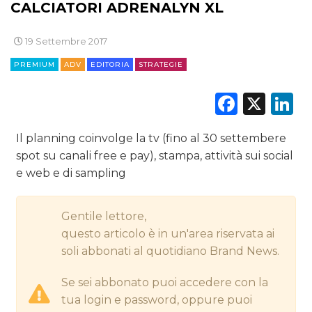
CALCIATORI ADRENALYN XL
DIGITALE
19 Settembre 2017
EDITORIA
PREMIUM
ADV
EDITORIA
STRATEGIE
ESTERNA
Faceb
X
L
RADIO / AUDIO
Il planning coinvolge la tv (fino al 30 settembere
TV
spot su canali free e pay), stampa, attività sui social
e web e di sampling
Gentile lettore,
questo articolo è in un'area riservata ai
DATI
soli abbonati al quotidiano Brand News.
RICERCHE
Se sei abbonato puoi accedere con la
tua login e password, oppure puoi
PREVISIONI/SCENARI