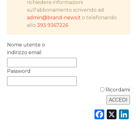
richiedere informazioni
sull'abbonamento scrivendo ad
NORMATIVE
admin@brand-news.it
o telefonando
allo
393 9367226
TREND
CASE HISTORY
Nome utente o
indirizzo email
OPINIONI
Password
Ricordami
Faceb
X
L