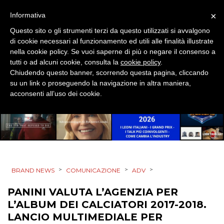
MOBILE
×
Informativa
Questo sito o gli strumenti terzi da questo utilizzati si avvalgono
PROMOZIONI
di cookie necessari al funzionamento ed utili alle finalità illustrate
nella cookie policy. Se vuoi saperne di più o negare il consenso a
tutti o ad alcuni cookie, consulta la
cookie policy
.
Chiudendo questo banner, scorrendo questa pagina, cliccando
su un link o proseguendo la navigazione in altra maniera,
PRODOTTI
acconsenti all’uso dei cookie.
PUNTI VENDITA
CSR
STRATEGIE
>
>
>
BRAND NEWS
COMUNICAZIONE
ADV
PANINI VALUTA L’AGENZIA PER
L’ALBUM DEI CALCIATORI 2017-2018.
CINEMA
LANCIO MULTIMEDIALE PER