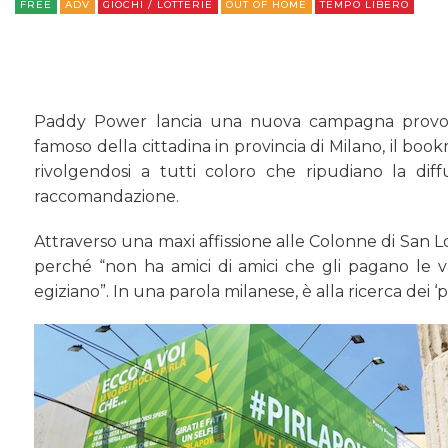
FREE
ADV
GIOCHI / LOTTERIE
OUT OF HOME
TEMPO LIBERO
Paddy Power lancia una nuova campagna provoca
famoso della cittadina in provincia di Milano, il b
rivolgendosi a tutti coloro che ripudiano la dif
raccomandazione.
Attraverso una maxi affissione alle Colonne di San Lore
perché “non ha amici di amici che gli pagano le 
egiziano”. In una parola milanese, è alla ricerca dei ‘p