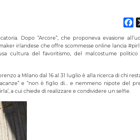
TREND
F
CASE HISTORY
toria. Dopo “Arcore”, che proponeva evasione all’u
OPINIONI
ookmaker irlandese che offre scommesse online lancia #pir
fusa cultura del favoritismo, del malcostume politico
nzo a Milano dal 16 al 31 luglio è alla ricerca di chi resta
vacanze” e “non è figlio di… e nemmeno nipote del pr
irla’, a cui chiede di realizzare e condividere un selfie.