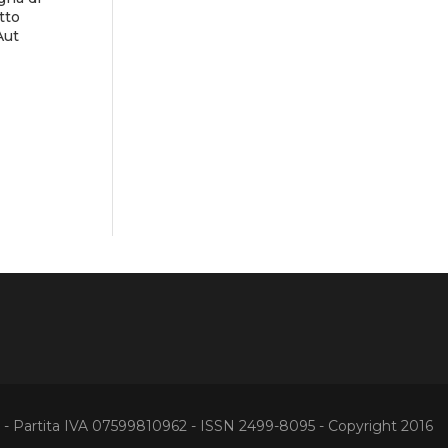
tto
Aut
Partita IVA 07599810962 - ISSN 2499-8095 - Copyright 2016