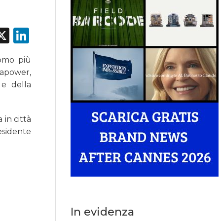
acebook
X
LinkedIn
omo più
lapower,
 e della
 in città
esidente
In evidenza