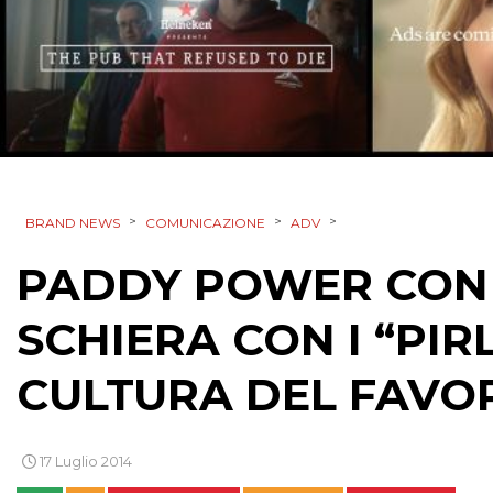
>
>
>
BRAND NEWS
COMUNICAZIONE
ADV
PADDY POWER CON U
SCHIERA CON I “PI
CULTURA DEL FAVO
17 Luglio 2014