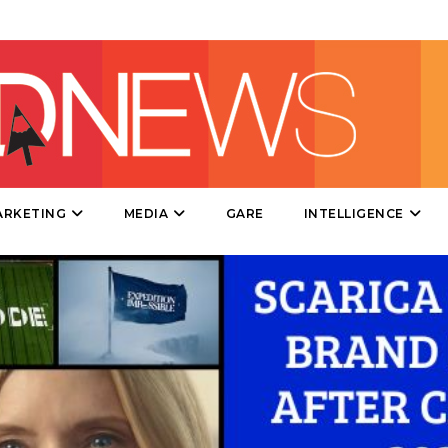
PRODOTTI
PUNTI VENDITA
CSR
ARKETING
MEDIA
GARE
INTELLIGENCE
STRATEGIE
CINEMA
DIGITALE
EDITORIA