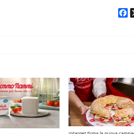
F
Intarget firma la nuova campa