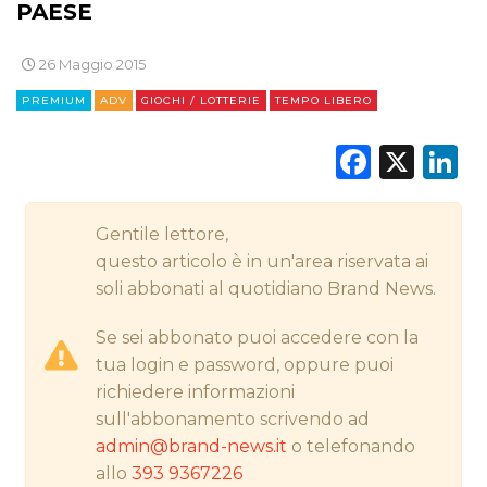
PAESE
26 Maggio 2015
CINEMA
PREMIUM
ADV
GIOCHI / LOTTERIE
TEMPO LIBERO
DIGITALE
Faceb
X
L
EDITORIA
ESTERNA
Gentile lettore,
questo articolo è in un'area riservata ai
RADIO / AUDIO
soli abbonati al quotidiano Brand News.
TV
Se sei abbonato puoi accedere con la
tua login e password, oppure puoi
richiedere informazioni
sull'abbonamento scrivendo ad
admin@brand-news.it
o telefonando
allo
393 9367226