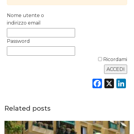
DATI
RICERCHE
Nome utente o
indirizzo email
PREVISIONI/SCENARI
Password
NORMATIVE
TREND
Ricordami
CASE HISTORY
Faceb
X
L
OPINIONI
Related posts