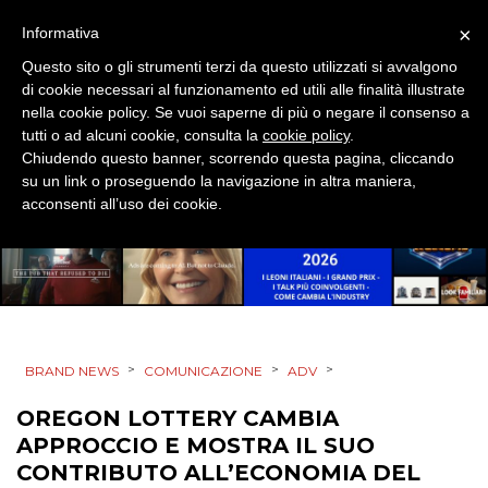
×
Informativa
DESIGN
Questo sito o gli strumenti terzi da questo utilizzati si avvalgono
EVENTI
di cookie necessari al funzionamento ed utili alle finalità illustrate
nella cookie policy. Se vuoi saperne di più o negare il consenso a
tutti o ad alcuni cookie, consulta la
cookie policy
.
MOBILE
Chiudendo questo banner, scorrendo questa pagina, cliccando
su un link o proseguendo la navigazione in altra maniera,
PROMOZIONI
acconsenti all’uso dei cookie.
PRODOTTI
PUNTI VENDITA
>
>
>
BRAND NEWS
COMUNICAZIONE
ADV
CSR
OREGON LOTTERY CAMBIA
APPROCCIO E MOSTRA IL SUO
STRATEGIE
CONTRIBUTO ALL’ECONOMIA DEL