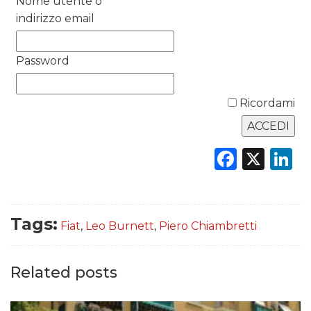
Nome utente o
indirizzo email
RICERCHE
PREVISIONI/SCENARI
Password
NORMATIVE
Ricordami
TREND
Faceb
X
L
CASE HISTORY
OPINIONI
Tags:
Fiat
,
Leo Burnett
,
Piero Chiambretti
Related posts