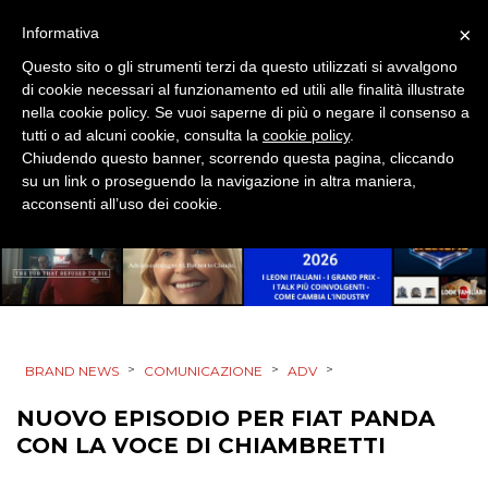
DESIGN
×
Informativa
Questo sito o gli strumenti terzi da questo utilizzati si avvalgono
EVENTI
di cookie necessari al funzionamento ed utili alle finalità illustrate
nella cookie policy. Se vuoi saperne di più o negare il consenso a
MOBILE
tutti o ad alcuni cookie, consulta la
cookie policy
.
Chiudendo questo banner, scorrendo questa pagina, cliccando
PROMOZIONI
su un link o proseguendo la navigazione in altra maniera,
acconsenti all’uso dei cookie.
PRODOTTI
PUNTI VENDITA
>
>
>
BRAND NEWS
COMUNICAZIONE
ADV
CSR
NUOVO EPISODIO PER FIAT PANDA
STRATEGIE
CON LA VOCE DI CHIAMBRETTI