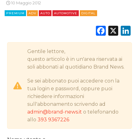
10 Maggio 2012
PREMIUM
ADV
AUTO
AUTOMOTIVE
DIGITAL
CINEMA
Faceb
X
L
DIGITALE
EDITORIA
Gentile lettore,
questo articolo è in un'area riservata ai
ESTERNA
soli abbonati al quotidiano Brand News.
RADIO / AUDIO
Se sei abbonato puoi accedere con la
tua login e password, oppure puoi
TV
richiedere informazioni
sull'abbonamento scrivendo ad
admin@brand-news.it
o telefonando
allo
393 9367226
DATI