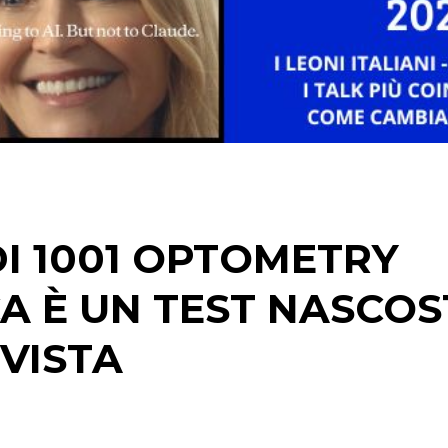
STRATEGIE
CINEMA
DIGITALE
EDITORIA
I 1001 OPTOMETRY
ESTERNA
CA È UN TEST NASCO
RADIO / AUDIO
 VISTA
TV