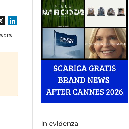
acebook
X
LinkedIn
mpagna
In evidenza