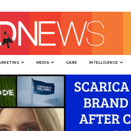
DIRECT
SPONSOR
DESIGN
EVENTI
MOBILE
ARKETING
MEDIA
GARE
INTELLIGENCE
PROMOZIONI
PRODOTTI
PUNTI VENDITA
CSR