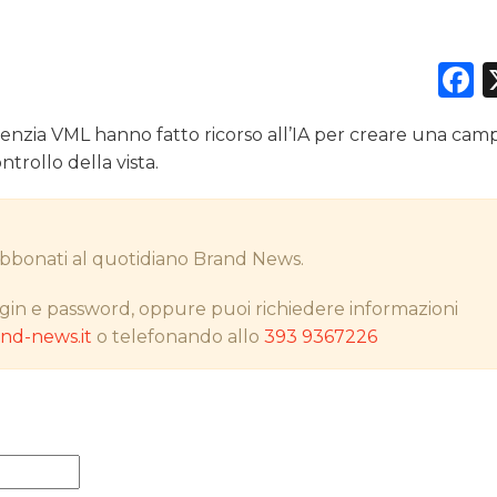
F
DATI
agenzia VML hanno fatto ricorso all’IA per creare una ca
RICERCHE
trollo della vista.
PREVISIONI/SCENARI
i abbonati al quotidiano Brand News.
NORMATIVE
gin e password, oppure puoi richiedere informazioni
TREND
d-news.it
o telefonando allo
393 9367226
CASE HISTORY
OPINIONI