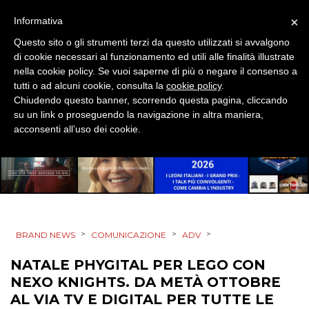
×
Informativa
EVENTI
Questo sito o gli strumenti terzi da questo utilizzati si avvalgono
di cookie necessari al funzionamento ed utili alle finalità illustrate
MOBILE
nella cookie policy. Se vuoi saperne di più o negare il consenso a
tutti o ad alcuni cookie, consulta la
cookie policy
.
PROMOZIONI
Chiudendo questo banner, scorrendo questa pagina, cliccando
su un link o proseguendo la navigazione in altra maniera,
acconsenti all’uso dei cookie.
PRODOTTI
PUNTI VENDITA
CSR
>
>
>
BRAND NEWS
COMUNICAZIONE
ADV
STRATEGIE
NATALE PHYGITAL PER LEGO CON
NEXO KNIGHTS. DA METÀ OTTOBRE
AL VIA TV E DIGITAL PER TUTTE LE