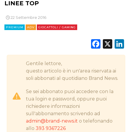
LINEE TOP
CINEMA
22 Settembre 2016
DIGITALE
PREMIUM
ADV
GIOCATTOLI / GAMING
EDITORIA
Faceb
X
L
ESTERNA
RADIO / AUDIO
Gentile lettore,
questo articolo è in un'area riservata ai
TV
soli abbonati al quotidiano Brand News.
Se sei abbonato puoi accedere con la
tua login e password, oppure puoi
richiedere informazioni
sull'abbonamento scrivendo ad
DATI
admin@brand-news.it
o telefonando
allo
393 9367226