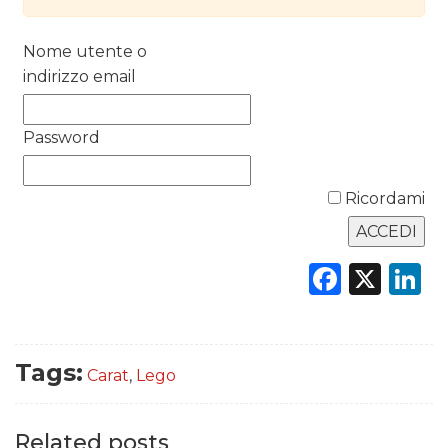
RICERCHE
Nome utente o
PREVISIONI/SCENARI
indirizzo email
NORMATIVE
Password
TREND
CASE HISTORY
Ricordami
OPINIONI
Faceb
X
L
Tags:
Carat
,
Lego
Related posts