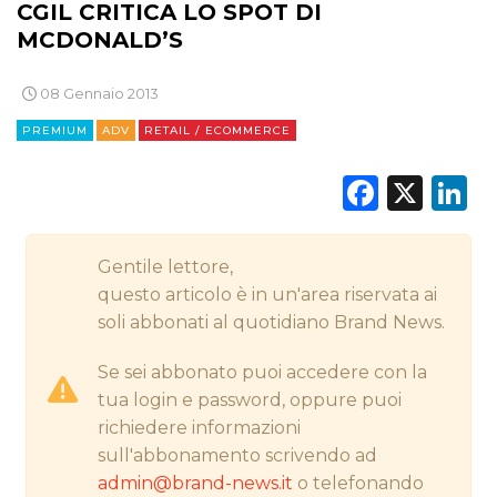
CGIL CRITICA LO SPOT DI
DIGITALE
MCDONALD’S
EDITORIA
08 Gennaio 2013
ESTERNA
PREMIUM
ADV
RETAIL / ECOMMERCE
Faceb
X
L
RADIO / AUDIO
TV
Gentile lettore,
questo articolo è in un'area riservata ai
soli abbonati al quotidiano Brand News.
Se sei abbonato puoi accedere con la
DATI
tua login e password, oppure puoi
richiedere informazioni
RICERCHE
sull'abbonamento scrivendo ad
admin@brand-news.it
o telefonando