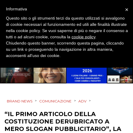
×
Informativa
MOBILE
Questo sito o gli strumenti terzi da questo utilizzati si avvalgono
di cookie necessari al funzionamento ed utili alle finalità illustrate
PROMOZIONI
nella cookie policy. Se vuoi saperne di più o negare il consenso a
tutti o ad alcuni cookie, consulta la
cookie policy
.
Chiudendo questo banner, scorrendo questa pagina, cliccando
su un link o proseguendo la navigazione in altra maniera,
PRODOTTI
acconsenti all’uso dei cookie.
PUNTI VENDITA
CSR
STRATEGIE
>
>
>
BRAND NEWS
COMUNICAZIONE
ADV
“IL PRIMO ARTICOLO DELLA
COSTITUZIONE DERUBRICATO A
CINEMA
MERO SLOGAN PUBBLICITARIO”, LA