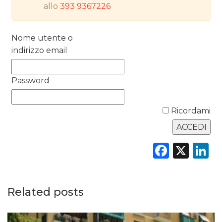
PREVISIONI/SCENARI
allo
393 9367226
NORMATIVE
Nome utente o
TREND
indirizzo email
CASE HISTORY
Password
OPINIONI
Ricordami
Faceb
X
L
Related posts