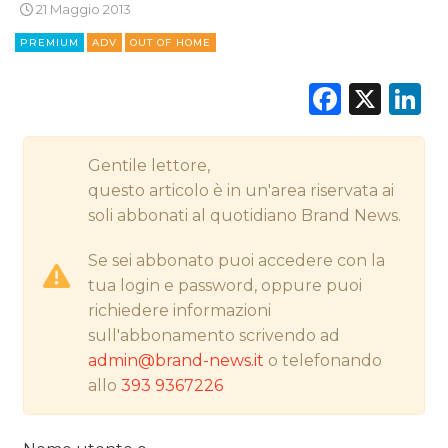
21 Maggio 2013
CINEMA
PREMIUM
ADV
OUT OF HOME
DIGITALE
Faceb
X
L
EDITORIA
Gentile lettore,
ESTERNA
questo articolo è in un'area riservata ai
soli abbonati al quotidiano Brand News.
RADIO / AUDIO
Se sei abbonato puoi accedere con la
TV
tua login e password, oppure puoi
richiedere informazioni
sull'abbonamento scrivendo ad
admin@brand-news.it
o telefonando
allo
393 9367226
DATI