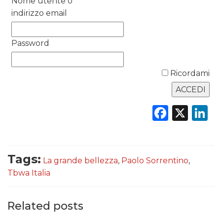
Nome utente o
RICERCHE
indirizzo email
PREVISIONI/SCENARI
Password
NORMATIVE
Ricordami
TREND
CASE HISTORY
Faceb
X
L
OPINIONI
Tags:
La grande bellezza
,
Paolo Sorrentino
,
Tbwa Italia
Related posts