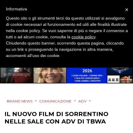
DESIGN
×
Informativa
EVENTI
Questo sito o gli strumenti terzi da questo utilizzati si avvalgono
di cookie necessari al funzionamento ed utili alle finalità illustrate
MOBILE
nella cookie policy. Se vuoi saperne di più o negare il consenso a
tutti o ad alcuni cookie, consulta la
cookie policy
.
Chiudendo questo banner, scorrendo questa pagina, cliccando
PROMOZIONI
su un link o proseguendo la navigazione in altra maniera,
acconsenti all’uso dei cookie.
PRODOTTI
PUNTI VENDITA
>
>
>
CSR
BRAND NEWS
COMUNICAZIONE
ADV
IL NUOVO FILM DI SORRENTINO
STRATEGIE
NELLE SALE CON ADV DI TBWA