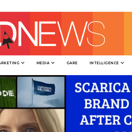
DIRECT
SPONSOR
DESIGN
EVENTI
MOBILE
ARKETING
MEDIA
GARE
INTELLIGENCE
PROMOZIONI
PRODOTTI
PUNTI VENDITA
CSR