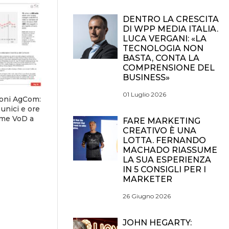
DENTRO LA CRESCITA
DI WPP MEDIA ITALIA.
LUCA VERGANI: «LA
TECNOLOGIA NON
BASTA, CONTA LA
COMPRENSIONE DEL
BUSINESS»
01 Luglio 2026
ioni AgCom:
unici e ore
orme VoD a
FARE MARKETING
CREATIVO È UNA
LOTTA. FERNANDO
MACHADO RIASSUME
LA SUA ESPERIENZA
IN 5 CONSIGLI PER I
MARKETER
26 Giugno 2026
JOHN HEGARTY: