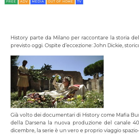
FREE
ADV
MEDIA
OUT OF HOME
TV
History parte da Milano per raccontare la storia de
previsto oggi. Ospite d’eccezione: John Dickie, stor
Già volto dei documentari di History come Mafia Bunk
della Darsena la nuova produzione del canale 407, 
dicembre, la serie è un vero e proprio viaggio spazio-