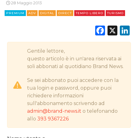
28 Maggio 2013
STRATEGIE
PREMIUM
ADV
DIGITAL
DIRECT
TEMPO LIBERO
TURISMO
Faceb
X
L
CINEMA
Gentile lettore,
DIGITALE
questo articolo è in un'area riservata ai
soli abbonati al quotidiano Brand News.
EDITORIA
Se sei abbonato puoi accedere con la
ESTERNA
tua login e password, oppure puoi
richiedere informazioni
RADIO / AUDIO
sull'abbonamento scrivendo ad
admin@brand-news.it
o telefonando
TV
allo
393 9367226