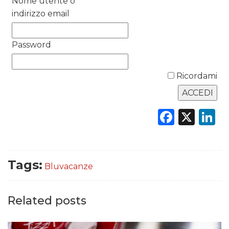
Nome utente o
indirizzo email
DATI
Password
RICERCHE
Ricordami
PREVISIONI/SCENARI
NORMATIVE
Faceb
X
L
TREND
CASE HISTORY
Tags:
Bluvacanze
OPINIONI
Related posts