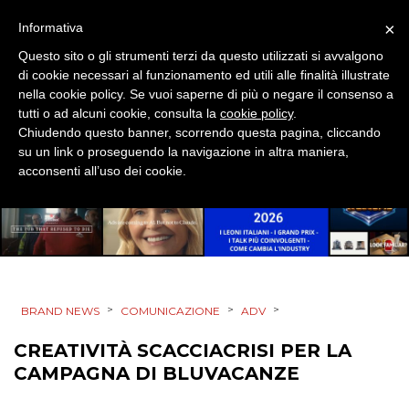
DIRECT
×
Informativa
SPONSOR
Questo sito o gli strumenti terzi da questo utilizzati si avvalgono
di cookie necessari al funzionamento ed utili alle finalità illustrate
nella cookie policy. Se vuoi saperne di più o negare il consenso a
DESIGN
tutti o ad alcuni cookie, consulta la
cookie policy
.
Chiudendo questo banner, scorrendo questa pagina, cliccando
EVENTI
su un link o proseguendo la navigazione in altra maniera,
acconsenti all’uso dei cookie.
MOBILE
PROMOZIONI
>
>
>
BRAND NEWS
COMUNICAZIONE
ADV
PRODOTTI
CREATIVITÀ SCACCIACRISI PER LA
PUNTI VENDITA
CAMPAGNA DI BLUVACANZE
CSR