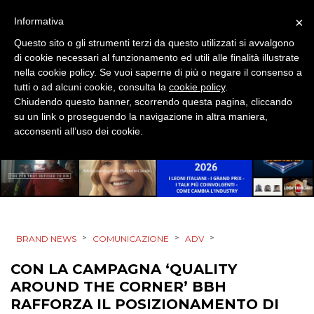
×
Informativa
PRODOTTI
Questo sito o gli strumenti terzi da questo utilizzati si avvalgono
di cookie necessari al funzionamento ed utili alle finalità illustrate
nella cookie policy. Se vuoi saperne di più o negare il consenso a
PUNTI VENDITA
tutti o ad alcuni cookie, consulta la
cookie policy
.
Chiudendo questo banner, scorrendo questa pagina, cliccando
CSR
su un link o proseguendo la navigazione in altra maniera,
acconsenti all’uso dei cookie.
STRATEGIE
CINEMA
>
>
>
BRAND NEWS
COMUNICAZIONE
ADV
DIGITALE
CON LA CAMPAGNA ‘QUALITY
EDITORIA
AROUND THE CORNER’ BBH
RAFFORZA IL POSIZIONAMENTO DI
ESTERNA