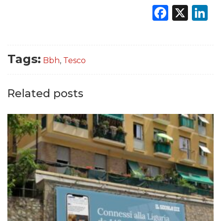
Faceb
X
L
Tags:
Bbh
,
Tesco
Related posts