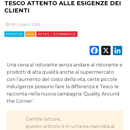
TESCO ATTENTO ALLE ESIGENZE DEI
CLIENTI
RADIO / AUDIO
TV
08 Giugno 2026
PREMIUM
ADV
RETAIL / ECOMMERCE
Faceb
X
L
Una cena al ristorante senza andare al ristorante e
DATI
prodotti di alta qualità anche al supermercato:
con l’aumento del costo della vita, certe piccole
RICERCHE
indulgenze possono fare la differenza e Tesco le
racconta nella nuova campagna ‘Quality Around
PREVISIONI/SCENARI
the Corner’.
NORMATIVE
Gentile lettore,
TREND
questo articolo è in un'area riservata ai