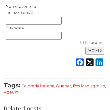
RICERCHE
Nome utente o
indirizzo email
PREVISIONI/SCENARI
NORMATIVE
Password
TREND
Ricordami
CASE HISTORY
Faceb
X
L
OPINIONI
Tags:
Coloreria Italiana
,
Guaber
,
Rcs Mediagroup
,
Vizeum
Related posts