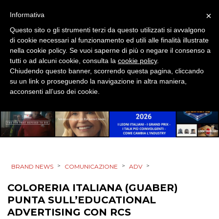
×
Informativa
EVENTI
Questo sito o gli strumenti terzi da questo utilizzati si avvalgono
di cookie necessari al funzionamento ed utili alle finalità illustrate
MOBILE
nella cookie policy. Se vuoi saperne di più o negare il consenso a
tutti o ad alcuni cookie, consulta la
cookie policy
.
PROMOZIONI
Chiudendo questo banner, scorrendo questa pagina, cliccando
su un link o proseguendo la navigazione in altra maniera,
acconsenti all’uso dei cookie.
PRODOTTI
PUNTI VENDITA
CSR
>
>
>
BRAND NEWS
COMUNICAZIONE
ADV
STRATEGIE
COLORERIA ITALIANA (GUABER)
PUNTA SULL’EDUCATIONAL
ADVERTISING CON RCS