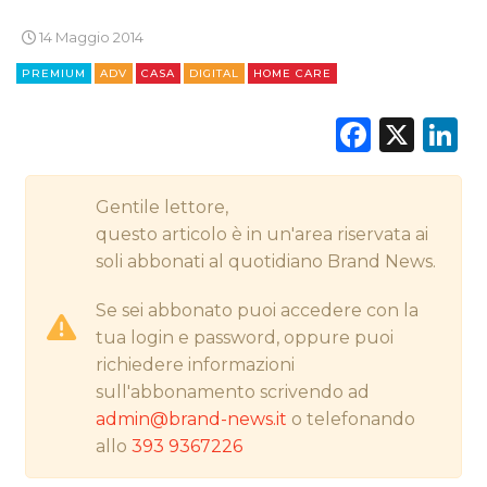
CINEMA
14 Maggio 2014
PREMIUM
ADV
CASA
DIGITAL
HOME CARE
DIGITALE
Faceb
X
L
EDITORIA
ESTERNA
Gentile lettore,
RADIO / AUDIO
questo articolo è in un'area riservata ai
soli abbonati al quotidiano Brand News.
TV
Se sei abbonato puoi accedere con la
tua login e password, oppure puoi
richiedere informazioni
sull'abbonamento scrivendo ad
admin@brand-news.it
o telefonando
DATI
allo
393 9367226