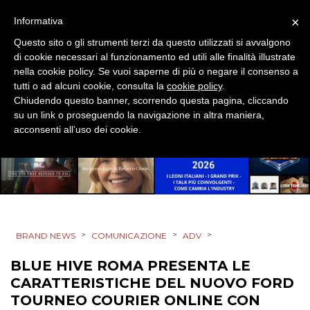
CSR
×
Informativa
Questo sito o gli strumenti terzi da questo utilizzati si avvalgono
STRATEGIE
di cookie necessari al funzionamento ed utili alle finalità illustrate
nella cookie policy. Se vuoi saperne di più o negare il consenso a
tutti o ad alcuni cookie, consulta la
cookie policy
.
Chiudendo questo banner, scorrendo questa pagina, cliccando
su un link o proseguendo la navigazione in altra maniera,
CINEMA
acconsenti all’uso dei cookie.
DIGITALE
EDITORIA
ESTERNA
>
>
>
BRAND NEWS
COMUNICAZIONE
ADV
RADIO / AUDIO
BLUE HIVE ROMA PRESENTA LE
CARATTERISTICHE DEL NUOVO FORD
TV
TOURNEO COURIER ONLINE CON