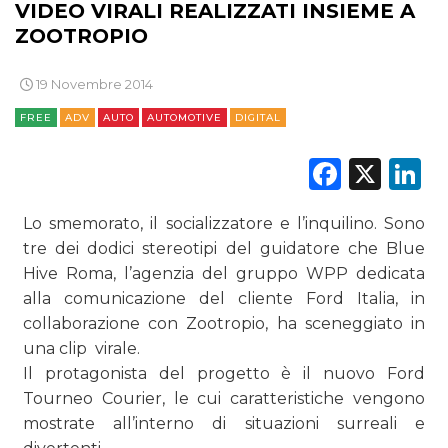
VIDEO VIRALI REALIZZATI INSIEME A
ZOOTROPIO
19 Novembre 2014
DATI
FREE
ADV
AUTO
AUTOMOTIVE
DIGITAL
RICERCHE
Faceb
X
L
PREVISIONI/SCENARI
Lo smemorato, il socializzatore e l’inquilino. Sono
tre dei dodici stereotipi del guidatore che Blue
NORMATIVE
Hive Roma, l’agenzia del gruppo WPP dedicata
TREND
alla comunicazione del cliente Ford Italia, in
collaborazione con Zootropio, ha sceneggiato in
CASE HISTORY
una clip virale.
Il protagonista del progetto è il nuovo Ford
OPINIONI
Tourneo Courier, le cui caratteristiche vengono
mostrate all’interno di situazioni surreali e