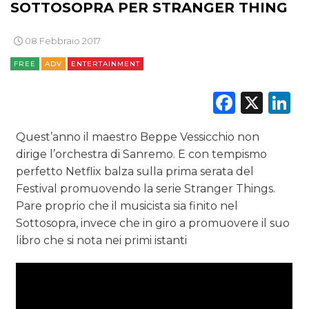
SOTTOSOPRA PER STRANGER THING
08 Febbraio 2017
CINEMA
FREE
ADV
ENTERTAINMENT
DIGITALE
Faceb
X
L
EDITORIA
Quest’anno il maestro Beppe Vessicchio non
ESTERNA
dirige l’orchestra di Sanremo. E con tempismo
perfetto Netflix balza sulla prima serata del
RADIO / AUDIO
Festival promuovendo la serie Stranger Things.
Pare proprio che il musicista sia finito nel
TV
Sottosopra, invece che in giro a promuovere il suo
libro che si nota nei primi istanti