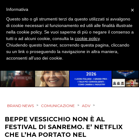
×
Informativa
DESIGN
Questo sito o gli strumenti terzi da questo utilizzati si avvalgono
di cookie necessari al funzionamento ed utili alle finalità illustrate
EVENTI
nella cookie policy. Se vuoi saperne di più o negare il consenso a
tutti o ad alcuni cookie, consulta la
cookie policy
.
MOBILE
Chiudendo questo banner, scorrendo questa pagina, cliccando
su un link o proseguendo la navigazione in altra maniera,
PROMOZIONI
acconsenti all’uso dei cookie.
PRODOTTI
PUNTI VENDITA
>
>
>
BRAND NEWS
COMUNICAZIONE
ADV
CSR
BEPPE VESSICCHIO NON È AL
FESTIVAL DI SANREMO. E’ NETFLIX
STRATEGIE
CHE L’HA PORTATO NEL