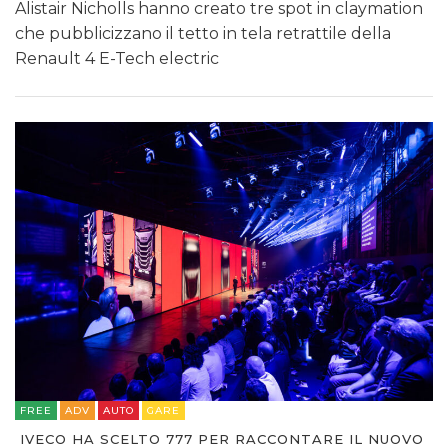
Alistair Nicholls hanno creato tre spot in claymation
che pubblicizzano il tetto in tela retrattile della
Renault 4 E-Tech electric
FREE
ADV
AUTO
GARE
IVECO HA SCELTO 777 PER RACCONTARE IL NUOVO