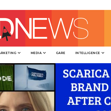
DIRECT
SPONSOR
DESIGN
EVENTI
MOBILE
ARKETING
MEDIA
GARE
INTELLIGENCE
PROMOZIONI
PRODOTTI
PUNTI VENDITA
CSR