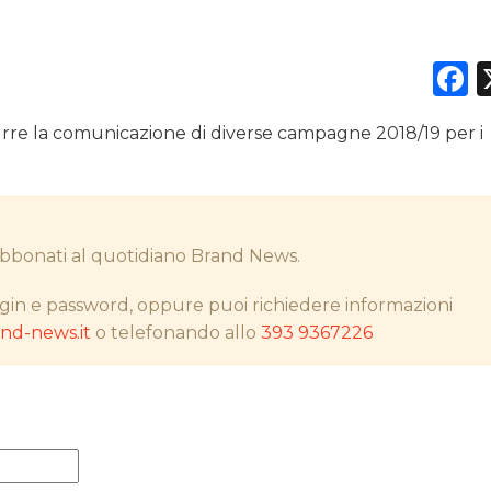
F
DATI
durre la comunicazione di diverse campagne 2018/19 per i
RICERCHE
PREVISIONI/SCENARI
i abbonati al quotidiano Brand News.
NORMATIVE
gin e password, oppure puoi richiedere informazioni
TREND
d-news.it
o telefonando allo
393 9367226
CASE HISTORY
OPINIONI