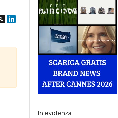
acebook
X
LinkedIn
In evidenza