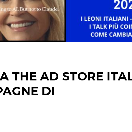
STRATEGIE
CINEMA
DIGITALE
EDITORIA
A THE AD STORE ITA
ESTERNA
PAGNE DI
RADIO / AUDIO
TV