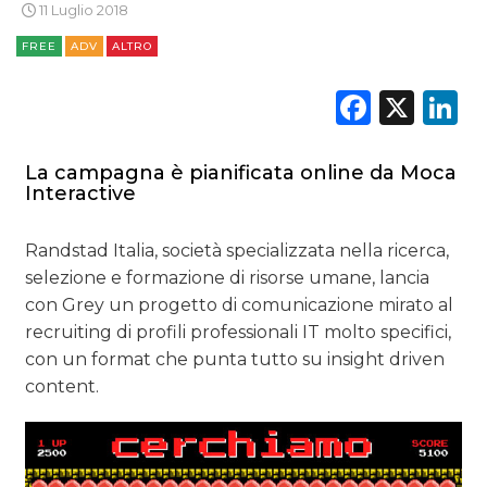
11 Luglio 2018
RICERCHE
FREE
ADV
ALTRO
Faceb
X
L
PREVISIONI/SCENARI
NORMATIVE
La campagna è pianificata online da Moca
Interactive
TREND
CASE HISTORY
Randstad Italia, società specializzata nella ricerca,
selezione e formazione di risorse umane, lancia
OPINIONI
con Grey un progetto di comunicazione mirato al
recruiting di profili professionali IT molto specifici,
con un format che punta tutto su insight driven
content.