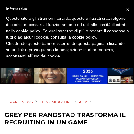
×
Informativa
CINEMA
Questo sito o gli strumenti terzi da questo utilizzati si avvalgono
di cookie necessari al funzionamento ed utili alle finalità illustrate
nella cookie policy. Se vuoi saperne di più o negare il consenso a
DIGITALE
tutti o ad alcuni cookie, consulta la
cookie policy
.
Chiudendo questo banner, scorrendo questa pagina, cliccando
EDITORIA
su un link o proseguendo la navigazione in altra maniera,
acconsenti all’uso dei cookie.
ESTERNA
RADIO / AUDIO
TV
>
>
>
BRAND NEWS
COMUNICAZIONE
ADV
GREY PER RANDSTAD TRASFORMA IL
RECRUITING IN UN GAME
DATI