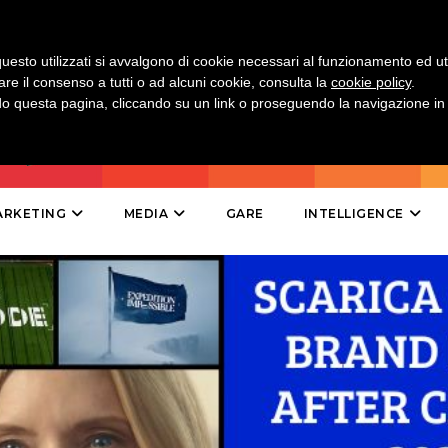
DIRECT
SPONSOR
uesto utilizzati si avvalgono di cookie necessari al funzionamento ed utili 
are il consenso a tutti o ad alcuni cookie, consulta la
cookie policy
.
DESIGN
 questa pagina, cliccando su un link o proseguendo la navigazione in a
EVENTI
MOBILE
ARKETING
MEDIA
GARE
INTELLIGENCE
PROMOZIONI
PRODOTTI
PUNTI VENDITA
CSR