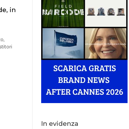
de, in
o,
titori
In evidenza