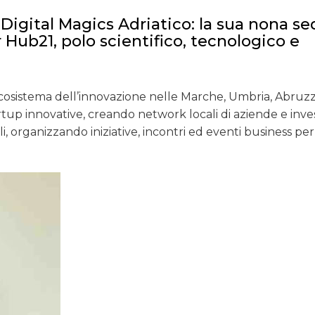
Digital Magics Adriatico: la sua nona se
 Hub21, polo scientifico, tecnologico e
DATI
l’ecosistema dell’innovazione nelle Marche, Umbria, Abruzz
RICERCHE
up innovative, creando network locali di aziende e inves
PREVISIONI/SCENARI
li, organizzando iniziative, incontri ed eventi business per
NORMATIVE
TREND
CASE HISTORY
OPINIONI