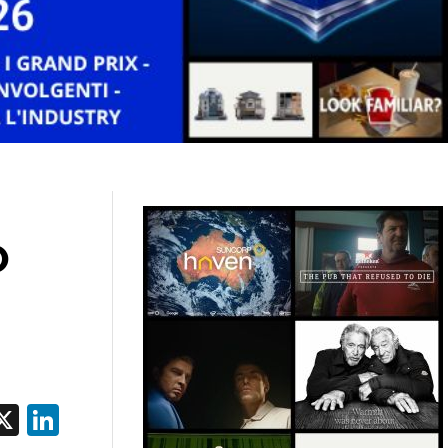
O
acebook
X
LinkedIn