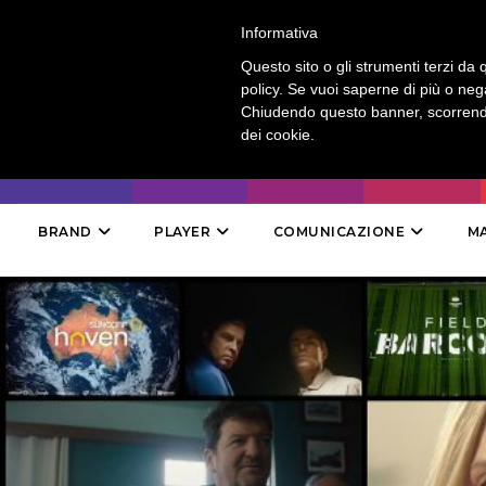
LOGIN
-
CONTATTI
-
ABBONAMENTI
Informativa
Questo sito o gli strumenti terzi da q
policy. Se vuoi saperne di più o neg
Chiudendo questo banner, scorrendo
dei cookie.
BRAND
PLAYER
COMUNICAZIONE
M