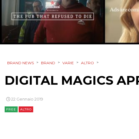
>
>
>
>
BRAND NEWS
BRAND
VARIE
ALTRO
DIGITAL MAGICS AP
22 Gennaio 2019
FREE
ALTRO