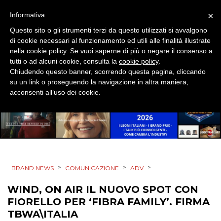
ESTERNA
×
Informativa
RADIO / AUDIO
Questo sito o gli strumenti terzi da questo utilizzati si avvalgono
di cookie necessari al funzionamento ed utili alle finalità illustrate
nella cookie policy. Se vuoi saperne di più o negare il consenso a
TV
tutti o ad alcuni cookie, consulta la
cookie policy
.
Chiudendo questo banner, scorrendo questa pagina, cliccando
su un link o proseguendo la navigazione in altra maniera,
acconsenti all’uso dei cookie.
DATI
RICERCHE
>
>
>
BRAND NEWS
COMUNICAZIONE
ADV
PREVISIONI/SCENARI
WIND, ON AIR IL NUOVO SPOT CON
NORMATIVE
FIORELLO PER ‘FIBRA FAMILY’. FIRMA
TBWA\ITALIA
TREND