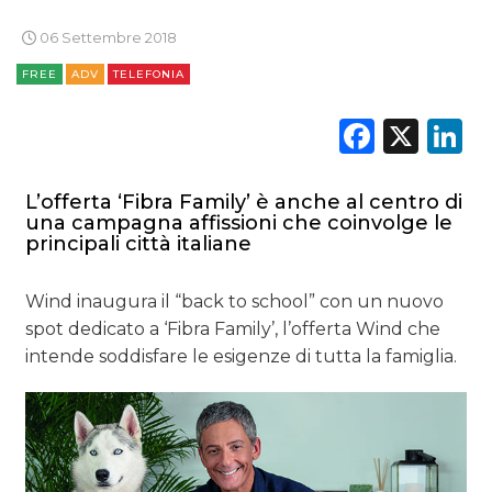
06 Settembre 2018
CASE HISTORY
FREE
ADV
TELEFONIA
OPINIONI
Faceb
X
L
L’offerta ‘Fibra Family’ è anche al centro di
una campagna affissioni che coinvolge le
principali città italiane
Wind inaugura il “back to school” con un nuovo
spot dedicato a ‘Fibra Family’, l’offerta Wind che
intende soddisfare le esigenze di tutta la famiglia.