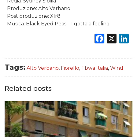
Regia: Sydney Sibilia
Produzione: Alto Verbano
Post produzione: Xlr8
Musica: Black Eyed Peas – I gotta a feeling
Faceb
X
L
Tags:
Alto Verbano
,
Fiorello
,
Tbwa Italia
,
Wind
Related posts