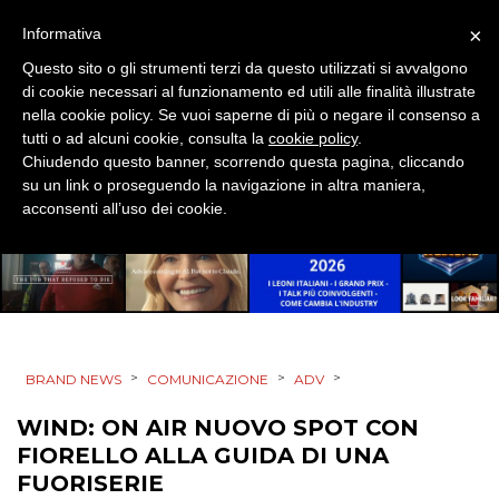
×
Informativa
ESTERNA
Questo sito o gli strumenti terzi da questo utilizzati si avvalgono
RADIO / AUDIO
di cookie necessari al funzionamento ed utili alle finalità illustrate
nella cookie policy. Se vuoi saperne di più o negare il consenso a
tutti o ad alcuni cookie, consulta la
cookie policy
.
TV
Chiudendo questo banner, scorrendo questa pagina, cliccando
su un link o proseguendo la navigazione in altra maniera,
acconsenti all’uso dei cookie.
DATI
RICERCHE
>
>
>
BRAND NEWS
COMUNICAZIONE
ADV
PREVISIONI/SCENARI
WIND: ON AIR NUOVO SPOT CON
FIORELLO ALLA GUIDA DI UNA
NORMATIVE
FUORISERIE