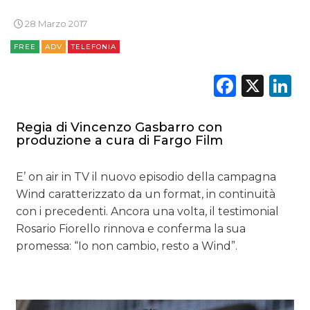
TREND
28 Marzo 2017
CASE HISTORY
FREE
ADV
TELEFONIA
OPINIONI
Faceb
X
L
Regia di Vincenzo Gasbarro con
produzione a cura di Fargo Film
E’ on air in TV il nuovo episodio della campagna
Wind caratterizzato da un format, in continuità
con i precedenti. Ancora una volta, il testimonial
Rosario Fiorello rinnova e conferma la sua
promessa: “Io non cambio, resto a Wind”.