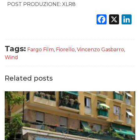
POST PRODUZIONE: XLR8
Faceb
X
L
Tags:
Fargo Film
,
Fiorello
,
Vincenzo Gasbarro
,
Wind
Related posts