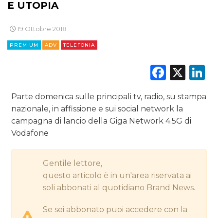
DIGITALE
E UTOPIA
EDITORIA
19 Ottobre 2018
ESTERNA
PREMIUM
ADV
TELEFONIA
Faceb
X
L
RADIO / AUDIO
TV
Parte domenica sulle principali tv, radio, su stampa
nazionale, in affissione e sui social network la
campagna di lancio della Giga Network 4.5G di
Vodafone
Gentile lettore,
DATI
questo articolo è in un'area riservata ai
RICERCHE
soli abbonati al quotidiano Brand News.
Se sei abbonato puoi accedere con la
PREVISIONI/SCENARI