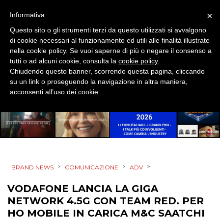
MOBILE
×
Informativa
Questo sito o gli strumenti terzi da questo utilizzati si avvalgono
PROMOZIONI
di cookie necessari al funzionamento ed utili alle finalità illustrate
nella cookie policy. Se vuoi saperne di più o negare il consenso a
tutti o ad alcuni cookie, consulta la
cookie policy
.
Chiudendo questo banner, scorrendo questa pagina, cliccando
PRODOTTI
su un link o proseguendo la navigazione in altra maniera,
acconsenti all’uso dei cookie.
PUNTI VENDITA
CSR
STRATEGIE
>
>
>
BRAND NEWS
COMUNICAZIONE
ADV
VODAFONE LANCIA LA GIGA
CINEMA
NETWORK 4.5G CON TEAM RED. PER
HO MOBILE IN CARICA M&C SAATCHI