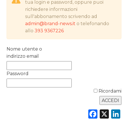
tua login e password, oppure puoi
NORMATIVE
richiedere informazioni
sull'abbonamento scrivendo ad
TREND
admin@brand-news.it
o telefonando
allo
393 9367226
CASE HISTORY
OPINIONI
Nome utente o
indirizzo email
Password
Ricordami
Faceb
X
L