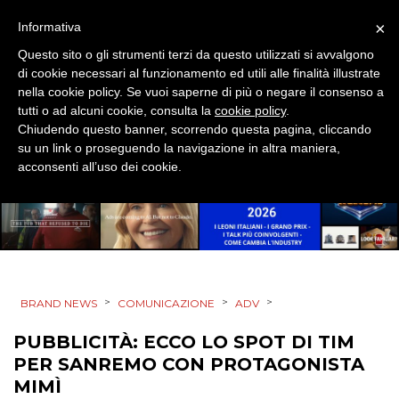
×
Informativa
Questo sito o gli strumenti terzi da questo utilizzati si avvalgono
CINEMA
di cookie necessari al funzionamento ed utili alle finalità illustrate
nella cookie policy. Se vuoi saperne di più o negare il consenso a
DIGITALE
tutti o ad alcuni cookie, consulta la
cookie policy
.
Chiudendo questo banner, scorrendo questa pagina, cliccando
su un link o proseguendo la navigazione in altra maniera,
EDITORIA
acconsenti all’uso dei cookie.
ESTERNA
RADIO / AUDIO
TV
>
>
>
BRAND NEWS
COMUNICAZIONE
ADV
PUBBLICITÀ: ECCO LO SPOT DI TIM
PER SANREMO CON PROTAGONISTA
MIMÌ