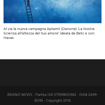
Al via la nuova campagna Aptamil (Danone) ‘La Nostra
Scienza all’altezza del tuo amore’ ideata da Betc e con
Havas
BRAND NEWS - Partita IVA 07599810962 - ISSN 2499-
8095 - Copyright 2016