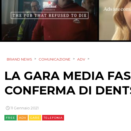
>
>
>
BRAND NEWS
COMUNICAZIONE
ADV
LA GARA MEDIA FAS
CONFERMA DI DENT
11 Gennaio 2021
FREE
ADV
GARE
TELEFONIA