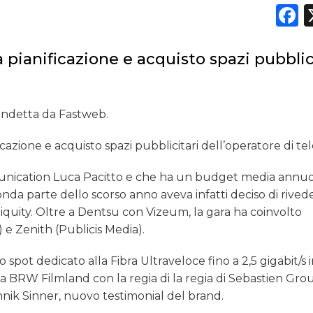
F
NORMATIVE
TREND
pianificazione e acquisto spazi pubblic
CASE HISTORY
 indetta da Fastweb.
OPINIONI
zione e acquisto spazi pubblicitari dell’operatore di tel
munication Luca Pacitto e che ha un budget media annu
conda parte dello scorso anno aveva infatti deciso di rived
biquity. Oltre a Dentsu con Vizeum, la gara ha coinvolto
 Zenith (Publicis Media).
 spot dedicato alla Fibra Ultraveloce fino a 2,5 gigabit/s 
da BRW Filmland con la regia di la regia di Sebastien Grou
Jannik Sinner, nuovo testimonial del brand.