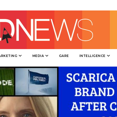
PROMOZIONI
PRODOTTI
PUNTI VENDITA
ARKETING
MEDIA
GARE
INTELLIGENCE
CSR
STRATEGIE
CINEMA
DIGITALE