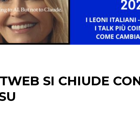
EDITORIA
ESTERNA
RADIO / AUDIO
TV
TWEB SI CHIUDE CON
SU
DATI
RICERCHE
PREVISIONI/SCENARI