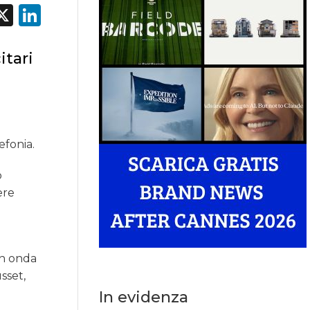
acebook
X
LinkedIn
itari
efonia.
o
ere
in onda
sset,
In evidenza