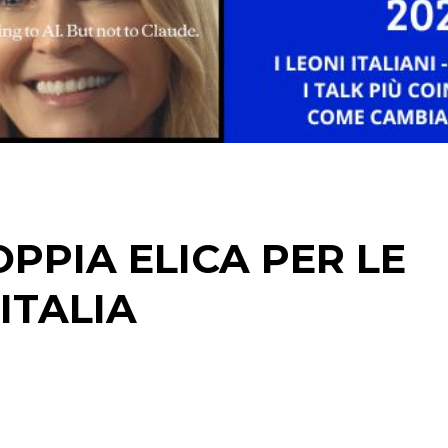
STRATEGIE
CINEMA
DIGITALE
EDITORIA
PPIA ELICA PER LE
ESTERNA
ITALIA
RADIO / AUDIO
TV