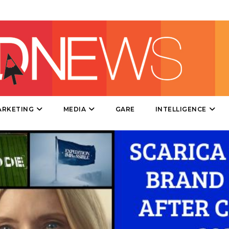
DIRECT
SPONSOR
DESIGN
EVENTI
MOBILE
ARKETING
MEDIA
GARE
INTELLIGENCE
PROMOZIONI
PRODOTTI
PUNTI VENDITA
CSR