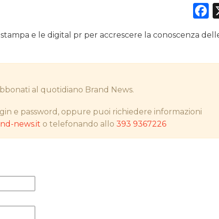
F
a stampa e le digital pr per accrescere la conoscenza dell
DATI
RICERCHE
i abbonati al quotidiano Brand News.
PREVISIONI/SCENARI
gin e password, oppure puoi richiedere informazioni
NORMATIVE
d-news.it
o telefonando allo
393 9367226
TREND
CASE HISTORY
OPINIONI