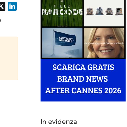
acebook
X
LinkedIn
e
In evidenza